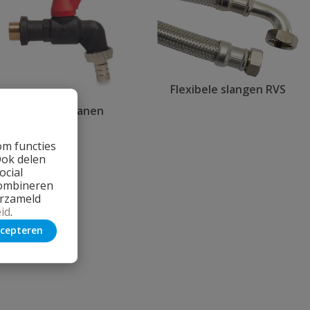
Flexibele slangen RVS
Tapkranen
om functies
Ook delen
ocial
combineren
erzameld
id
.
cepteren