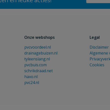
Onze webshops
Legal
pvcvoordeel.nl
Disclaimer
drainagebuizen.nl
Algemene 
tyleenslang.nl
Privacyver
pvcbuis.com
Cookies
schrikdraad.net
haxo.nl
pvc24.nl