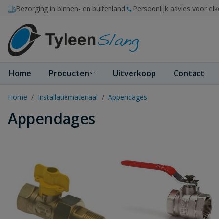
Ga naar de inhoud
Bezorging in binnen- en buitenland
Persoonlijk advies voor elk
Home
Producten
Uitverkoop
Contact
Home
/
Installatiemateriaal
/
Appendages
Appendages