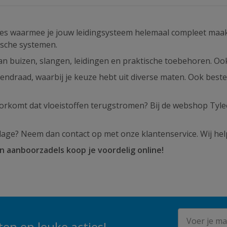
es waarmee je jouw leidingsysteem helemaal compleet maak
ische systemen.
van buizen, slangen, leidingen en praktische toebehoren. O
endraad, waarbij je keuze hebt uit diverse maten. Ook beste
orkomt dat vloeistoffen terugstromen? Bij de webshop Tyl
dage? Neem dan contact op met onze klantenservice. Wij hel
 aanboorzadels koop je voordelig online!
E-mailadres
en en leuke acties!