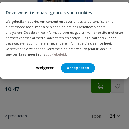
Deze website maakt gebruik van cookies
We gebruiken cookies om content en advertenties te personaliseren, om
functies voor social media te bieden en om ons websiteverkeer te
analyseren. Ook delen we informatie over uw gebruik van onze site met onze
partners voor social media, adverteren en analyse. Deze partners kunnen
deze gegevens combineren met andere informatie die u aan ze heeft
Griffon Combi Metaal 2K Epoxylijm 24ml
verstrekt of die ze hebben verzameld op basis van uw gebruik van hun
IJzersterke en metaalkleurige Griffon 2-componenten epoxylijm.
services. Lees meer in ons
cookiebeleid
.
Op voorraad
Weigeren
Accepteren
€
10,47
2
producten
Toon