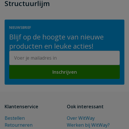
Structuurlijm
NIEUWSBRIEF
Blijf op de hoogte van nieuwe
producten en leuke acties!
E-mailadres
Inschrijven
Klantenservice
Ook interessant
Bestellen
Over WitWay
Retourneren
Werken bij WitWay?