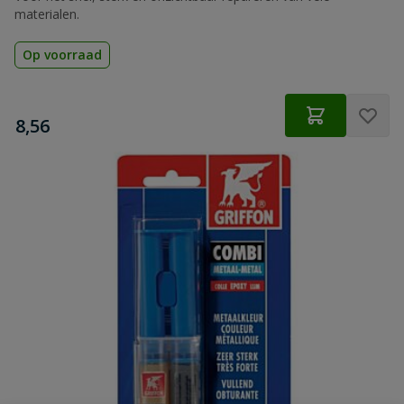
materialen.
Op voorraad
€
8,56