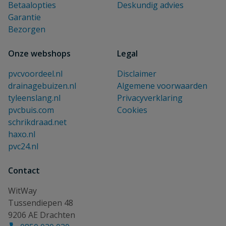
Betaalopties
Deskundig advies
Garantie
Bezorgen
Onze webshops
Legal
pvcvoordeel.nl
Disclaimer
drainagebuizen.nl
Algemene voorwaarden
tyleenslang.nl
Privacyverklaring
pvcbuis.com
Cookies
schrikdraad.net
haxo.nl
pvc24.nl
Contact
WitWay
Tussendiepen 48
9206 AE Drachten