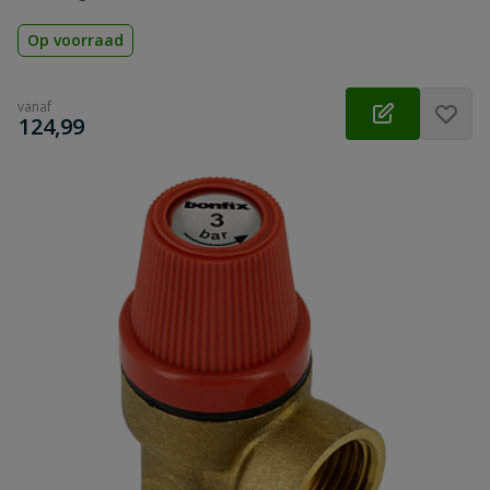
Op voorraad
vanaf
€
124,99