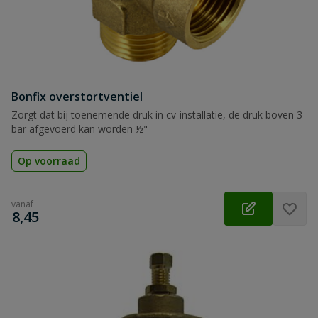
Bonfix overstortventiel
Zorgt dat bij toenemende druk in cv-installatie, de druk boven 3
bar afgevoerd kan worden ½"
Op voorraad
vanaf
€
8,45