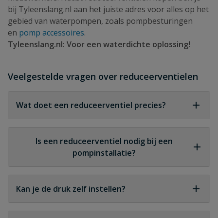
bij Tyleenslang.nl aan het juiste adres voor alles op het
gebied van waterpompen, zoals pompbesturingen
en
pomp accessoires
.
Tyleenslang.nl: Voor een waterdichte oplossing!
Veelgestelde vragen over reduceerventielen
Wat doet een reduceerventiel precies?
Een reduceerventiel verlaagt en stabiliseert de
waterdruk in een leidingsysteem tot een vooraf
Is een reduceerventiel nodig bij een
ingestelde waarde.
pompinstallatie?
Wanneer de pomp meer druk levert dan je
leidingen of apparatuur aankunnen, is een
Kan je de druk zelf instellen?
reduceerventiel sterk aanbevolen.
Ja, de meeste reduceerventielen zijn verstelbaar