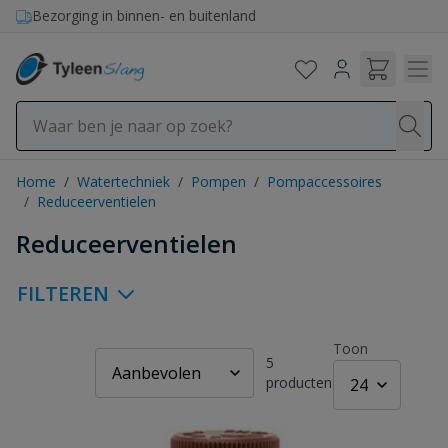
Ga naar de inhoud
Bezorging in binnen- en buitenland
Home
/
Watertechniek
/
Pompen
/
Pompaccessoires
/
Reduceerventielen
Reduceerventielen
FILTEREN
Toon
5
producten