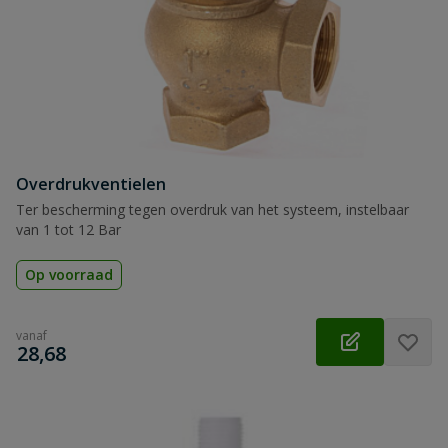
Overdrukventielen
Ter bescherming tegen overdruk van het systeem, instelbaar
van 1 tot 12 Bar
Op voorraad
vanaf
€
28,68