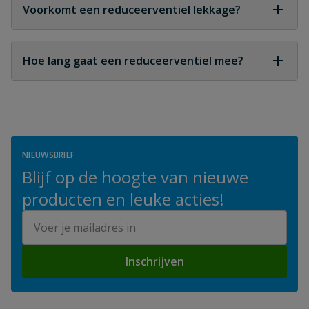
zodat je de gewenste uitgaande druk kunt
Voorkomt een reduceerventiel lekkage?
instellen.
Indirect wel, omdat het overdruk en drukpieken
voorkomt die lekkage kunnen veroorzaken.
Hoe lang gaat een reduceerventiel mee?
Bij correct gebruik en regelmatig onderhoud kan
een reduceerventiel jarenlang betrouwbaar
functioneren.
NIEUWSBRIEF
Blijf op de hoogte van nieuwe
producten en leuke acties!
E-mailadres
Inschrijven