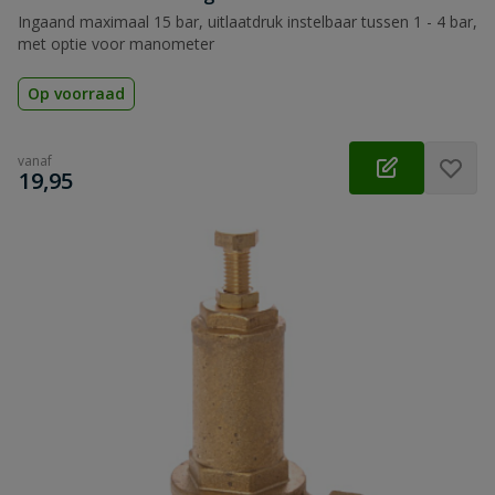
Ingaand maximaal 15 bar, uitlaatdruk instelbaar tussen 1 - 4 bar,
met optie voor manometer
Op voorraad
vanaf
€
19,95