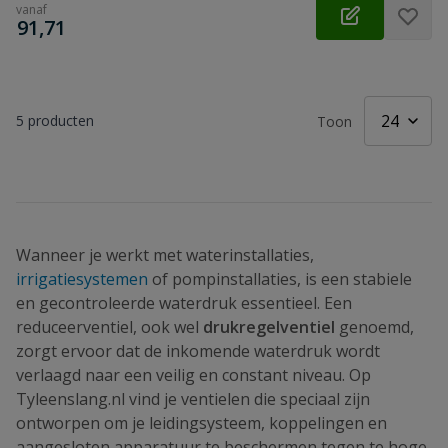
vanaf
€
91,71
5
producten
Toon
Wanneer je werkt met waterinstallaties,
irrigatiesystemen
of pompinstallaties, is een stabiele
en gecontroleerde waterdruk essentieel. Een
reduceerventiel, ook wel
drukregelventiel
genoemd,
zorgt ervoor dat de inkomende waterdruk wordt
verlaagd naar een veilig en constant niveau. Op
Tyleenslang.nl vind je ventielen die speciaal zijn
ontworpen om je leidingsysteem, koppelingen en
aangesloten apparatuur te beschermen tegen te hoge