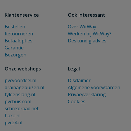
Klantenservice
Ook interessant
Bestellen
Over WitWay
Retourneren
Werken bij WitWay?
Betaalopties
Deskundig advies
Garantie
Bezorgen
Onze webshops
Legal
pvcvoordeel.nl
Disclaimer
drainagebuizen.nl
Algemene voorwaarden
tyleenslang.nl
Privacyverklaring
pvcbuis.com
Cookies
schrikdraad.net
haxo.nl
pvc24.nl