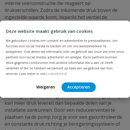
interne veerconstructie die reageert op
drukverschillen. Zodra de inkomende druk boven de
ingestelde waarde komt, beperkt het ventiel de
doorstroming zodat de uitgaande druk stabiel blijft. Dit
proces verloopt continu en zonder dat je handmatig
Deze website maakt gebruik van cookies
hoeft in te grijpen.
We gebruiken cookies om content en advertenties te personaliseren, om
functies voor social media te bieden en om ons websiteverkeer te
Wanneer je merkt dat de waterdruk in je installatie te
analyseren. Ook delen we informatie over uw gebruik van onze site met onze
hoog is, kan dit leiden tot lekkages, slijtage en zelfs
partners voor social media, adverteren en analyse. Deze partners kunnen
beschadiging van leidingen. Vooral in systemen met
deze gegevens combineren met andere informatie die u aan ze heeft
tyleenslang of kunststof leidingen is het belangrijk om
verstrekt of die ze hebben verzameld op basis van uw gebruik van hun
services. Lees meer in ons
cookiebeleid
.
binnen de maximale werkdruk te blijven. Een
reduceerventiel voorkomt dat drukpieken schade
Weigeren
Accepteren
veroorzaken. Ook bij pompinstallaties speelt
drukregeling een belangrijke rol. Een krachtige pomp
kan meer druk leveren dan bepaalde delen van je
installatie aankunnen. Door een reduceerventiel te
plaatsen na de pomp zorg je voor een gecontroleerde
en constante druk richting je beregeningssysteem of