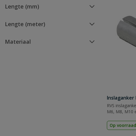
Lengte (mm)
Lengte (meter)
Materiaal
Inslaganker
RVS inslagank
M6, M8, M10 
Op voorraa