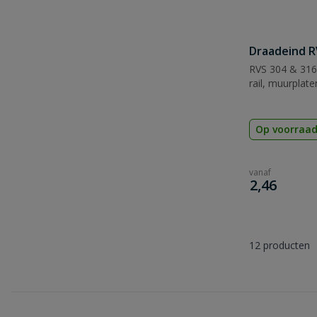
Draadeind R
RVS 304 & 316,
rail, muurplate
Op voorraa
vanaf
€
2,46
12
producten