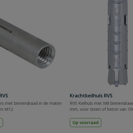
 RVS
Krachtkeilhuls RVS
ers met binnendraad in de maten
RVS Keilhuls met M8 binnendraad
en M12
mm, voor steen of beton van 1
d
Op voorraad