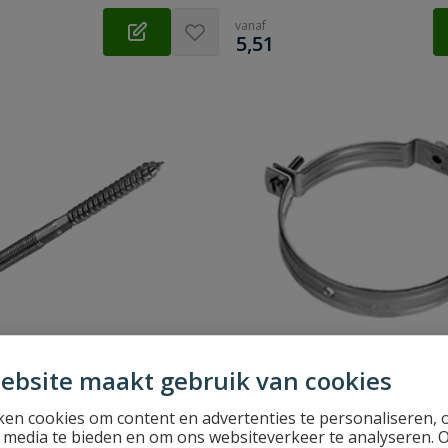
vanaf
€
5,51
ebsite maakt gebruik van cookies
adpen volle doos
Bifix RVS beugel
en cookies om content en advertenties te personaliseren, 
l media te bieden en om ons websiteverkeer te analyseren. 
 Materiaal: RVS |
Universele rvs beugels voor de b