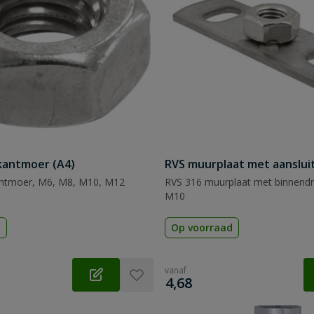
kantmoer (A4)
RVS muurplaat met aanslu
antmoer, M6, M8, M10, M12
RVS 316 muurplaat met binnend
M10
d
Op voorraad
vanaf
€
4,68