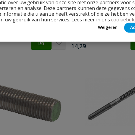
tie over uw gebruik van onze site met onze partners voor s
ng: M6, M8, M10 | Lengte: 50,
PVC buizen 32 mm t/m 200 mm
erteren en analyse. Deze partners kunnen deze gegevens 
0, 120, 140, 160 mm
 informatie die u aan ze heeft verstrekt of die ze hebben v
an uw gebruik van hun services. Lees meer in ons
cookiebele
d
Op voorraad
Weigeren
Ac
vanaf
€
14,29