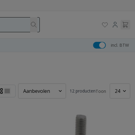
incl. BTW
12
producten
Toon