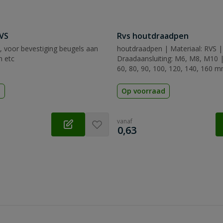
VS
Rvs houtdraadpen
 voor bevestiging beugels aan
houtdraadpen | Materiaal: RVS |
n etc
Draadaansluiting: M6, M8, M10 |
60, 80, 90, 100, 120, 140, 160 
d
Op voorraad
vanaf
€
0,63