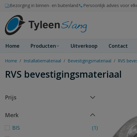
Ga naar de inhoud
Bezorging in binnen- en buitenland
Persoonlijk advies voor elk
Home
Producten
Uitverkoop
Contact
Home
/
Installatiemateriaal
/
Bevestigingsmateriaal
/
RVS beves
RVS bevestigingsmateriaal
Prijs
Merk
BIS
(1)