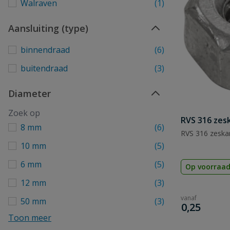
Walraven
(1)
Aansluiting (type)
binnendraad
(6)
buitendraad
(3)
Diameter
RVS 316 zes
8 mm
(6)
RVS 316 zesk
10 mm
(5)
6 mm
(5)
Op voorraa
12 mm
(3)
vanaf
50 mm
(3)
€
0,25
Toon meer