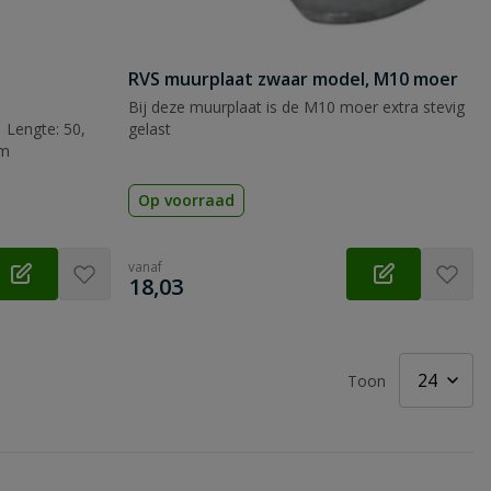
RVS muurplaat zwaar model, M10 moer
Bij deze muurplaat is de M10 moer extra stevig
 Lengte: 50,
gelast
mm
Op voorraad
vanaf
€
18,03
Toon