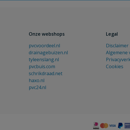
Onze webshops
Legal
pvcvoordeel.nl
Disclaimer
drainagebuizen.nl
Algemene 
tyleenslang.nl
Privacyver
pvcbuis.com
Cookies
schrikdraad.net
haxo.nl
pvc24.nl