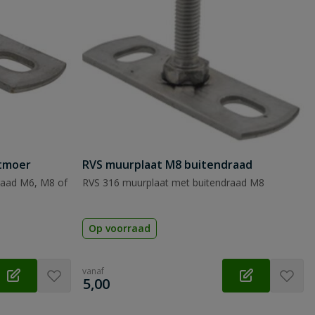
itmoer
RVS muurplaat M8 buitendraad
raad M6, M8 of
RVS 316 muurplaat met buitendraad M8
Op voorraad
vanaf
€
5,00