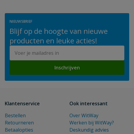
NIEUWSBRIEF
Blijf op de hoogte van nieuwe
producten en leuke acties!
E-mailadres
Inschrijven
Klantenservice
Ook interessant
Bestellen
Over WitWay
Retourneren
Werken bij WitWay?
Betaalopties
Deskundig advies