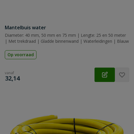
Mantelbuis water
Diameter: 40 mm, 50 mm en 75 mm | Lengte: 25 en 50 meter
| Met trekdraad | Gladde binnenwand | Waterleidingen | Blauw
Op voorraad
vanaf
€
32,14