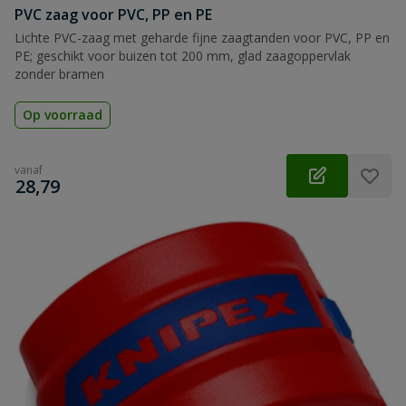
PVC zaag voor PVC, PP en PE
Lichte PVC-zaag met geharde fijne zaagtanden voor PVC, PP en
PE; geschikt voor buizen tot 200 mm, glad zaagoppervlak
zonder bramen
Op voorraad
vanaf
€
28,79