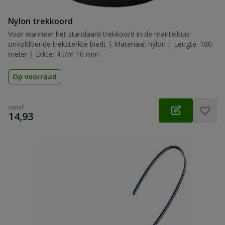
Nylon trekkoord
Voor wanneer het standaard trekkoord in de mantelbuis
onvoldoende treksterkte biedt | Materiaal: nylon | Lengte: 100
meter | Dikte: 4 t/m 10 mm
Op voorraad
vanaf
€
14,93