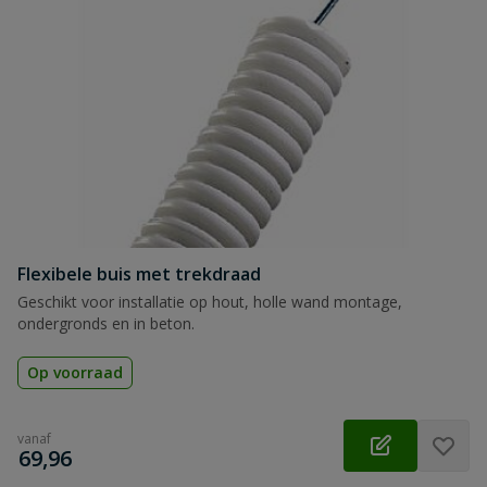
Flexibele buis met trekdraad
Geschikt voor installatie op hout, holle wand montage,
ondergronds en in beton.
Op voorraad
vanaf
€
69,96