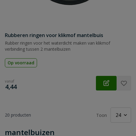
Rubberen ringen voor klikmof mantelbuis
Rubber ringen voor het waterdicht maken van klikmof
verbinding tussen 2 mantelbuizen
Op voorraad
vanaf
€
4,44
20
producten
Toon
mantelbuizen