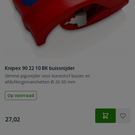
Knipex 90 22 10 BK buissnijder
Slimme pijpsnijder voor kunststof buizen en
afdichtingsmanchetten Ø 20-50 mm
Op voorraad
€
27,02