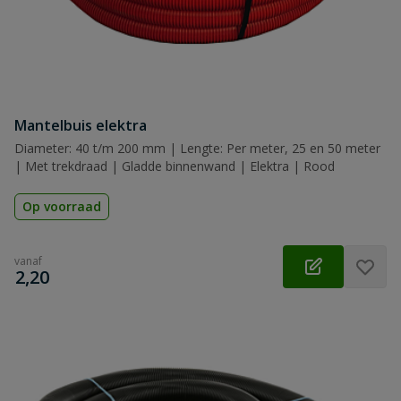
Mantelbuis elektra
Diameter: 40 t/m 200 mm | Lengte: Per meter, 25 en 50 meter
| Met trekdraad | Gladde binnenwand | Elektra | Rood
Op voorraad
vanaf
€
2,20