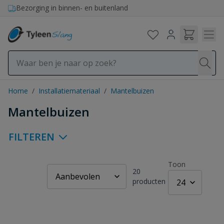
Ga naar de inhoud
Bezorging in binnen- en buitenland
Home
/
Installatiemateriaal
/
Mantelbuizen
Mantelbuizen
FILTEREN
Toon
20
producten