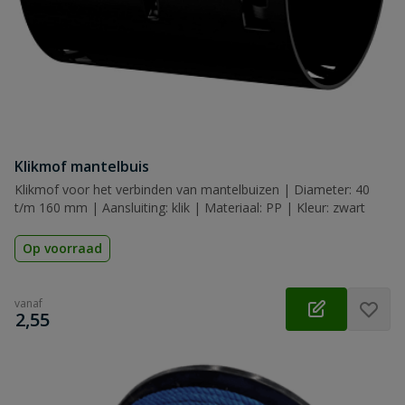
Klikmof mantelbuis
Klikmof voor het verbinden van mantelbuizen | Diameter: 40
t/m 160 mm | Aansluiting: klik | Materiaal: PP | Kleur: zwart
Op voorraad
vanaf
€
2,55