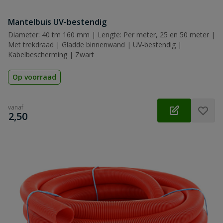
Mantelbuis UV-bestendig
Diameter: 40 tm 160 mm | Lengte: Per meter, 25 en 50 meter |
Met trekdraad | Gladde binnenwand | UV-bestendig |
Kabelbescherming | Zwart
Op voorraad
vanaf
€
2,50