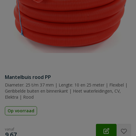
Mantelbuis rood PP
Diameter: 25 t/m 37 mm | Lengte: 10 en 25 meter | Flexibel |
Geribbelde buiten en binnenkant | Heet waterleidingen, CV,
Elektra | Rood
Op voorraad
vanaf
€
9,67