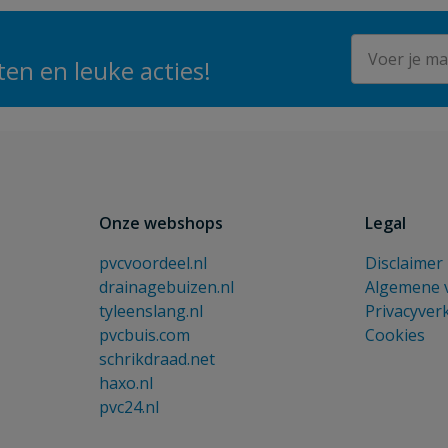
E-mailadres
en en leuke acties!
Onze webshops
Legal
pvcvoordeel.nl
Disclaimer
drainagebuizen.nl
Algemene 
tyleenslang.nl
Privacyver
pvcbuis.com
Cookies
schrikdraad.net
haxo.nl
pvc24.nl