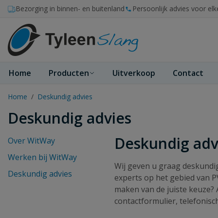
Ga naar de inhoud
Bezorging in binnen- en buitenland
Persoonlijk advies voor elk
Home
Producten
Uitverkoop
Contact
Home
/
Deskundig advies
Deskundig advies
Deskundig adv
Over WitWay
Werken bij WitWay
Wij geven u graag deskundig,
Deskundig advies
experts op het gebied van PV
maken van de juiste keuze? A
contactformulier, telefonisc