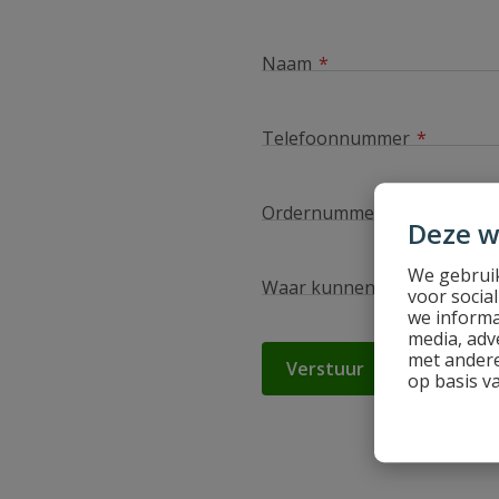
Naam
Telefoonnummer
Ordernummer
Deze w
We gebruik
Waar kunnen wij je mee hel
voor socia
we informa
media, adv
met andere
Verstuur
op basis v