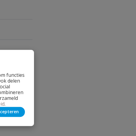
om functies
Ook delen
ocial
combineren
erzameld
id
.
cepteren