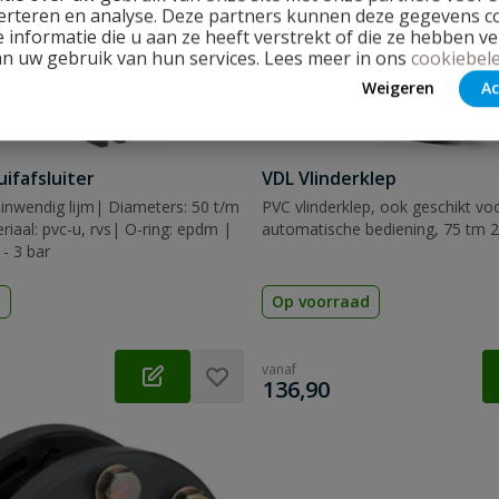
erteren en analyse. Deze partners kunnen deze gegevens 
 informatie die u aan ze heeft verstrekt of die ze hebben v
an uw gebruik van hun services. Lees meer in ons
cookiebele
Weigeren
Ac
ifafsluiter
VDL Vlinderklep
x inwendig lijm| Diameters: 50 t/m
PVC vlinderklep, ook geschikt vo
aal: pvc-u, rvs| O-ring: epdm |
automatische bediening, 75 tm
 - 3 bar
d
Op voorraad
vanaf
€
136,90