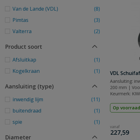
Van de Lande (VDL)
(8)
Pimtas
(3)
Valterra
(2)
Product soort
Afsluitkap
(1)
Kogelkraan
(1)
VDL Schuifa
Aansluiting: in
Aansluiting (type)
200 mm | Voor 
Keurmerk: KI
inwendig lijm
(11)
Op voorraa
buitendraad
(1)
spie
(1)
vanaf
€
227,59
Diameter