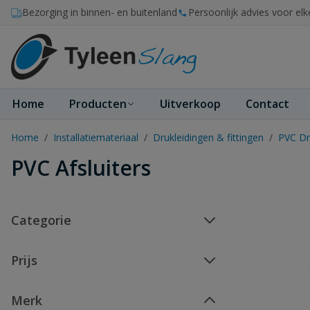
Ga naar de inhoud
Bezorging in binnen- en buitenland
Persoonlijk advies voor elk
Home
Producten
Uitverkoop
Contact
Home
/
Installatiemateriaal
/
Drukleidingen & fittingen
/
PVC Dr
PVC Afsluiters
Categorie
Prijs
Merk