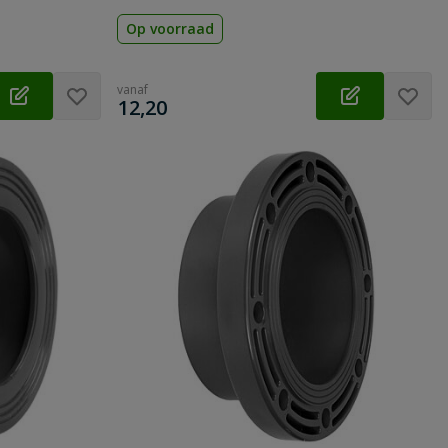
Op voorraad
vanaf
€
12,20