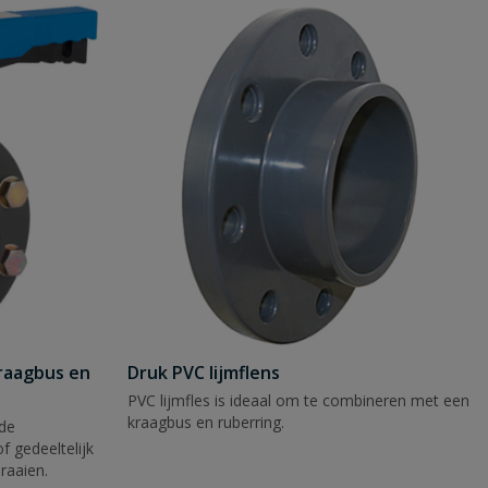
kraagbus en
Druk PVC lijmflens
PVC lijmfles is ideaal om te combineren met een
kraagbus en ruberring.
 de
 gedeeltelijk
raaien.