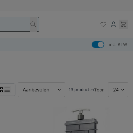
incl. BTW
13
producten
Toon