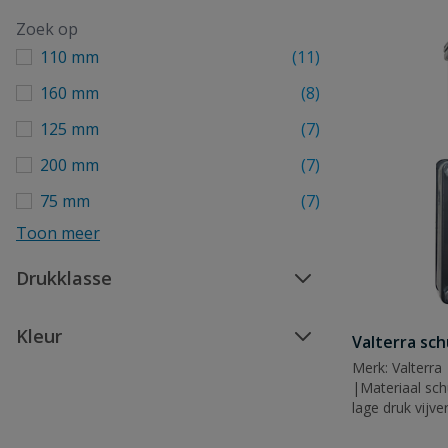
110 mm
(11)
160 mm
(8)
125 mm
(7)
200 mm
(7)
75 mm
(7)
Toon meer
Drukklasse
Kleur
Valterra sch
Merk: Valterr
|Materiaal schu
lage druk vij