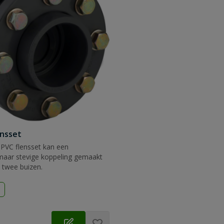
ensset
PVC flensset kan een
aar stevige koppeling gemaakt
 twee buizen.
d