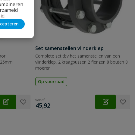
combineren
erzameld
id
.
cepteren
Set samenstellen vlinderklep
oor
Complete set tbv het samenstellen van een
 225mm
vlinderklep, 2 kraagbussen 2 flenzen 8 bouten 8
moeren
Op voorraad
vanaf
€
45,92