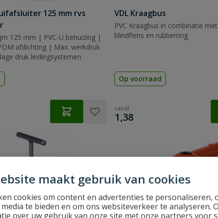
ifafsluiter 125 mm rvs
VDL Kraagbus
r
PVC Kraagbus in combinatie met 
blindflens en rubberring
lijm 125 mm | PVC-U behuizing |
PDM afdichting | Max. werkdruk
 lage druk leidingsystemen
d
Op voorraad
vanaf
€
1,38
ebsite maakt gebruik van cookies
en cookies om content en advertenties te personaliseren, 
l media te bieden en om ons websiteverkeer te analyseren. 
tie over uw gebruik van onze site met onze partners voor s