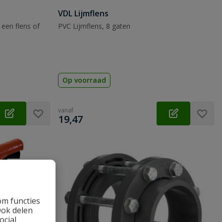
VDL Lijmflens
een flens of
PVC Lijmflens, 8 gaten
Op voorraad
vanaf
€
19,47
om functies
Ook delen
ocial