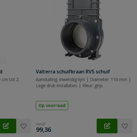
d
Valterra schuifkraan RVS schuif
 cm tot 2
Aansluiting: inwendig lijm | Diameter: 110 mm |
Lage druk installaties | Kleur: grijs
Op voorraad
vanaf
€
99,36