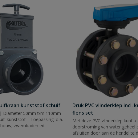
uifkraan kunststof schuif
Druk PVC vlinderklep incl. 
flens set
a | Diameter 50mm t/m 110mm
if: kunststof | Toepassing: o.a.
Met deze PVC vlinderklep kunt u
verbouw, zwembaden ed.
doorstroming van water geheel of
afsluiten door aan de hendel te d