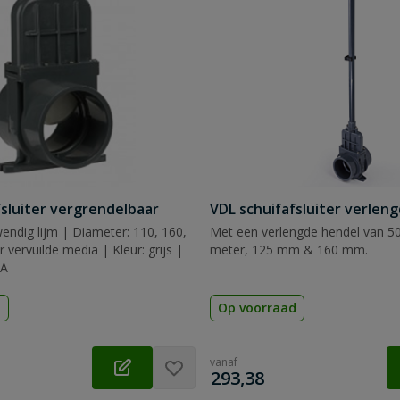
fsluiter vergrendelbaar
VDL schuifafsluiter verleng
wendig lijm | Diameter: 110, 160,
Met een verlengde hendel van 50
vervuilde media | Kleur: grijs |
meter, 125 mm & 160 mm.
WA
d
Op voorraad
vanaf
€
293,38