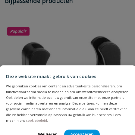
Bijpassende producten
Schrijf zelf een beoordeling
vraag
dit product?
Je beoordeelt:
VDL Kraagbus
Uw waardering:
Populair
Deze website maakt gebruik van cookies
Naam
We gebruiken cookies om content en advertenties te personaliseren, om
functies voor social media te bieden en om ons websiteverkeer te analyseren.
Samenvatting
Ook delen we informatie over uw gebruik van onze site met onze partners
voor social media, adverteren en analyse. Deze partners kunnen deze
gegevens combineren met andere informatie die u aan ze heeft verstrekt of
Beoordeling
die ze hebben verzameld op basis van uw gebruik van hun services. Lees
meer in ons
cookiebeleid
.
Weigeren
Accepteren