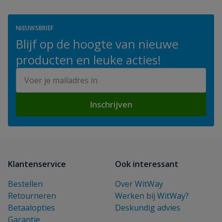
NIEUWSBRIEF
Blijf op de hoogte van nieuwe
producten en leuke acties!
E-mailadres
Inschrijven
Klantenservice
Ook interessant
Bestellen
Over WitWay
Retourneren
Werken bij WitWay?
Betaalopties
Deskundig advies
Garantie