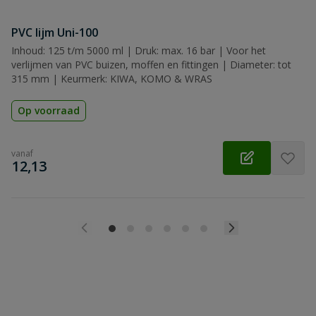
PVC lijm Uni-100
Inhoud: 125 t/m 5000 ml | Druk: max. 16 bar | Voor het
verlijmen van PVC buizen, moffen en fittingen | Diameter: tot
315 mm | Keurmerk: KIWA, KOMO & WRAS
Op voorraad
vanaf
€
12,13