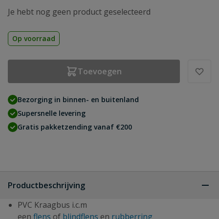
Je hebt nog geen product geselecteerd
Op voorraad
Toevoegen
Bezorging in binnen- en buitenland
Supersnelle levering
Gratis pakketzending vanaf €200
Productbeschrijving
PVC Kraagbus i.c.m
een
flens
of
blindflens
en
rubberring