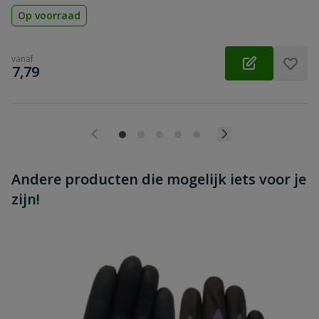
Op voorraad
vanaf
€
7,79
Andere producten die mogelijk iets voor je
zijn!