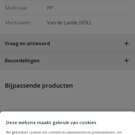
Materiaal
PP
Merknaam
Van de Lande (VDL)
Vraag en antwoord
Geen vragen
Beoordelingen
Heb je zelf ook een vraag over
Stel jouw
Bijpassende producten
Schrijf zelf een beoordeling
vraag
dit product?
Je beoordeelt:
VDL vulblokje model B
Uw waardering:
Deze website maakt gebruik van cookies
We gebruiken cookies om content en advertenties te personaliseren, om