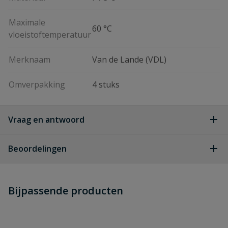
Maximale
60 °C
vloeistoftemperatuur
Merknaam
Van de Lande (VDL)
Omverpakking
4 stuks
Vraag en antwoord
Geen vragen
Beoordelingen
Heb je zelf ook een vraag over
Stel jouw
Bijpassende producten
Schrijf zelf een beoordeling
vraag
dit product?
Je beoordeelt:
VDL PVC kraagbus 250 mm PN 10