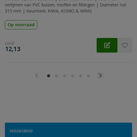
verlijmen van PVC buizen, moffen en fittingen | Diameter: tot
315 mm | Keurmerk: KIWA, KOMO & WRAS
Op voorraad
vanaf
€
12,13
NIEUWSBRIEF