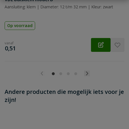
Aansluiting: klem | Diameter: 12 t/m 32 mm | Kleur: zwart
Op voorraad
vanaf
€
0,51
Andere producten die mogelijk iets voor je
zijn!