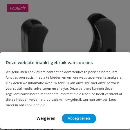
Uw waardering:
Populair
Naam
Deze website maakt gebruik van cookies
Samenvatting
We gebruiken cookies om content en advertenties te personaliseren, om
functies voor social media te bieden en om ons websiteverkeer te analyseren.
Ook delen we informatie over uw gebruik van onze site met onze partners
Beoordeling
voor social media, adverteren en analyse. Deze partners kunnen deze
gegevens combineren met andere informatie die u aan ze heeft verstrekt of
die ze hebben verzameld op basis van uw gebruik van hun services. Lees
meer in ons
cookiebeleid
.
Weigeren
Accepteren
Beoordeling versturen
VDL buisklem model B