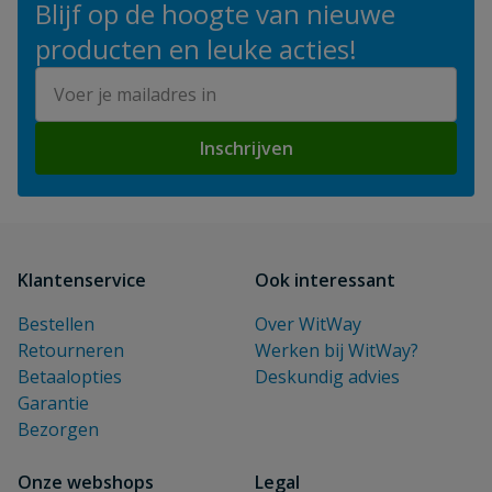
Blijf op de hoogte van nieuwe
producten en leuke acties!
E-mailadres
Inschrijven
Klantenservice
Ook interessant
Bestellen
Over WitWay
Retourneren
Werken bij WitWay?
Betaalopties
Deskundig advies
Garantie
Bezorgen
Onze webshops
Legal