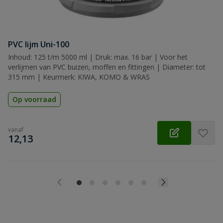
PVC lijm Uni-100
Inhoud: 125 t/m 5000 ml | Druk: max. 16 bar | Voor het
verlijmen van PVC buizen, moffen en fittingen | Diameter: tot
315 mm | Keurmerk: KIWA, KOMO & WRAS
Op voorraad
vanaf
€
12,13