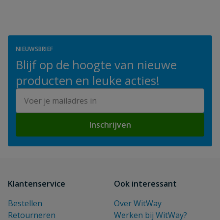
NIEUWSBRIEF
Blijf op de hoogte van nieuwe
producten en leuke acties!
E-mailadres
Inschrijven
Klantenservice
Ook interessant
Bestellen
Over WitWay
Retourneren
Werken bij WitWay?