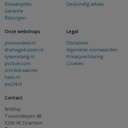
Betaalopties
Deskundig advies
Garantie
Bezorgen
Onze webshops
Legal
pvcvoordeel.nl
Disclaimer
drainagebuizen.nl
Algemene voorwaarden
tyleenslang.nl
Privacyverklaring
pvcbuis.com
Cookies
schrikdraad.net
haxo.nl
pvc24.nl
Contact
WitWay
Tussendiepen 48
9206 AE Drachten