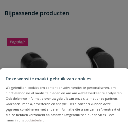
Heb je zelf ook een vraag over
Stel jouw
Bijpassende producten
Schrijf zelf een beoordeling
vraag
dit product?
Je beoordeelt:
VDL knie 90°
Uw waardering:
Populair
Deze website maakt gebruik van cookies
Naam
We gebruiken cookies om content en advertenties te personaliseren, om
functies voor social media te bieden en om ons websiteverkeer te analyseren.
Ook delen we informatie over uw gebruik van onze site met onze partners
Samenvatting
voor social media, adverteren en analyse. Deze partners kunnen deze
gegevens combineren met andere informatie die u aan ze heeft verstrekt of
die ze hebben verzameld op basis van uw gebruik van hun services. Lees
meer in ons
cookiebeleid
.
Beoordeling