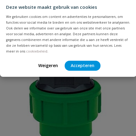
Deze website maakt gebruik van cookies
Je beoordeelt:
VDL tyleenkoppeling verloop 25 x
20 mm
We gebruiken cookies om content en advertenties te personaliseren, om
functies voor social media te bieden en om ons websiteverkeer te analyseren.
Ook delen we informatie over uw gebruik van onze site met onze partners
Uw waardering:
voor social media, adverteren en analyse. Deze partners kunnen deze
gegevens combineren met andere informatie die u aan ze heeft verstrekt of
die ze hebben verzameld op basis van uw gebruik van hun services. Lees
meer in ons
cookiebeleid
.
Weigeren
Accepteren
Naam
Samenvatting
Beoordeling