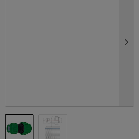
View larger image
View larger image