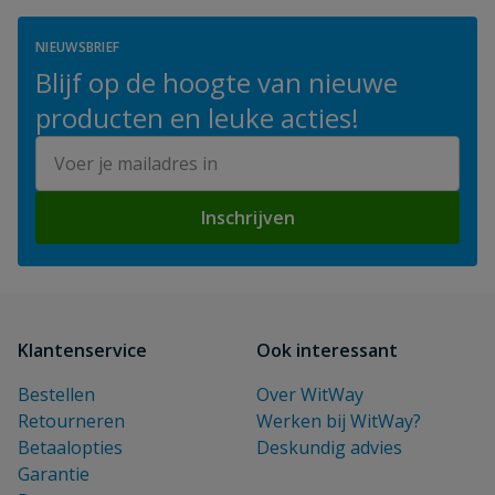
NIEUWSBRIEF
Blijf op de hoogte van nieuwe
producten en leuke acties!
E-mailadres
Inschrijven
Klantenservice
Ook interessant
Bestellen
Over WitWay
Retourneren
Werken bij WitWay?
Betaalopties
Deskundig advies
Garantie