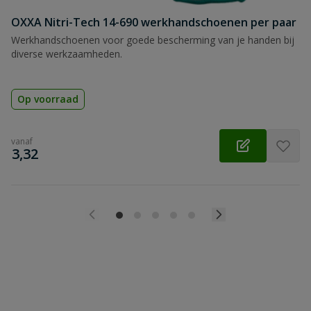
OXXA Nitri-Tech 14-690 werkhandschoenen per paar
Werkhandschoenen voor goede bescherming van je handen bij
diverse werkzaamheden.
Op voorraad
vanaf
€
3,32