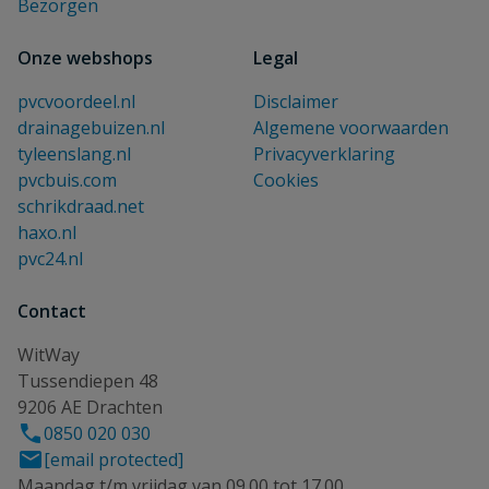
Bezorgen
Onze webshops
Legal
pvcvoordeel.nl
Disclaimer
drainagebuizen.nl
Algemene voorwaarden
tyleenslang.nl
Privacyverklaring
pvcbuis.com
Cookies
schrikdraad.net
haxo.nl
pvc24.nl
Contact
WitWay
Tussendiepen 48
9206 AE Drachten
0850 020 030
[email protected]
Maandag t/m vrijdag van 09.00 tot 17.00