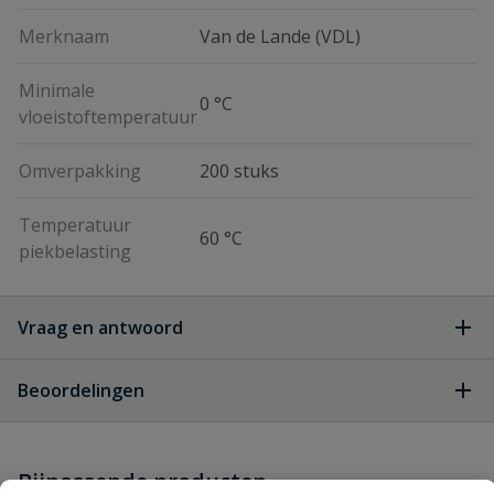
Merknaam
Van de Lande (VDL)
Minimale
0 °C
vloeistoftemperatuur
Omverpakking
200 stuks
Temperatuur
60 °C
piekbelasting
Vraag en antwoord
Geen vragen
Beoordelingen
Heb je zelf ook een vraag over
Stel jouw
Bijpassende producten
Schrijf zelf een beoordeling
vraag
dit product?