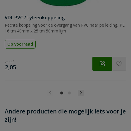
VDL PVC / tyleenkoppeling
Beoordeling versturen
Rechte koppeling voor de overgang van PVC naar pe leiding, PE
16 tm 40mm x 25 tm 50mm lijm
Op voorraad
vanaf
€
2,05
Andere producten die mogelijk iets voor je
zijn!