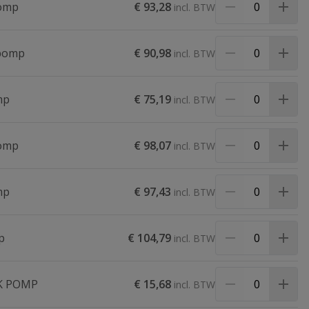
pomp
€ 93,28
npomp
€ 90,98
mp
€ 75,19
pomp
€ 98,07
mp
€ 97,43
p
€ 104,79
K POMP
€ 15,68