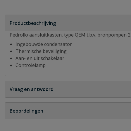
Productbeschrijving
Pedrollo aansluitkasten, type QEM t.b.v. bronpompen 2
Ingebouwde condensator
Thermische beveiliging
Aan- en uit schakelaar
Controlelamp
Vraag en antwoord
Geen vragen
Beoordelingen
Heb je zelf ook een vraag over dit product?