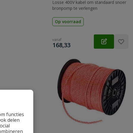
Losse 400V kabel om standaard snoer
bronpomp te verlengen
Op voorraad
vanaf
€
168,33
om functies
Ook delen
ocial
combineren