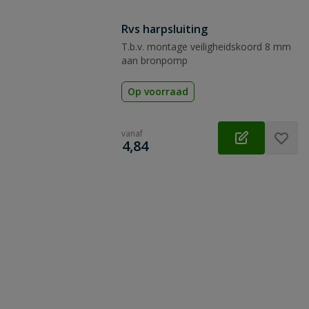
Rvs harpsluiting
T.b.v. montage veiligheidskoord 8 mm
aan bronpomp
Op voorraad
vanaf
€
4,84