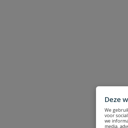
Schrijf zelf een beoordeling
Je beoordeelt:
Aansluitkast QEM 230V
Uw waardering:
Naam
Samenvatting
Deze w
We gebruik
Beoordeling
voor socia
we informa
media, adv