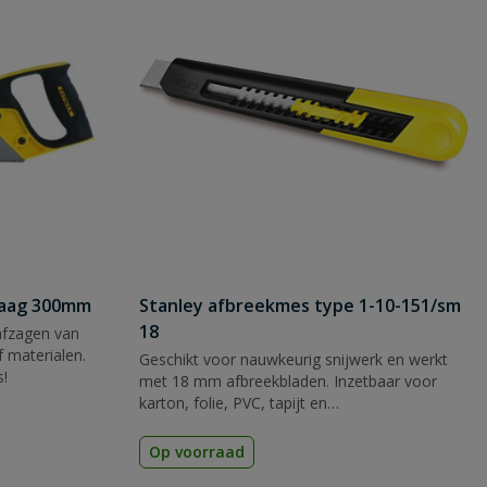
zaag 300mm
Stanley afbreekmes type 1-10-151/sm
18
afzagen van
 materialen.
Geschikt voor nauwkeurig snijwerk en werkt
s!
met 18 mm afbreekbladen. Inzetbaar voor
karton, folie, PVC, tapijt en
verpakkingsmateriaal.
Op voorraad