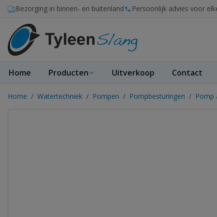
Ga naar de inhoud
Bezorging in binnen- en buitenland
Persoonlijk advies voor elk
Home
Producten
Uitverkoop
Contact
Home
/
Watertechniek
/
Pompen
/
Pompbesturingen
/
Pomp a