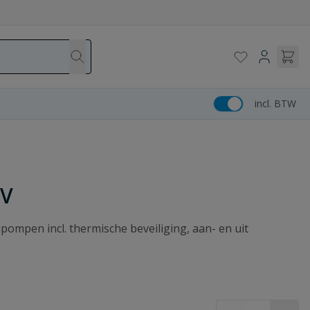
incl. BTW
0V
npompen incl. thermische beveiliging, aan- en uit