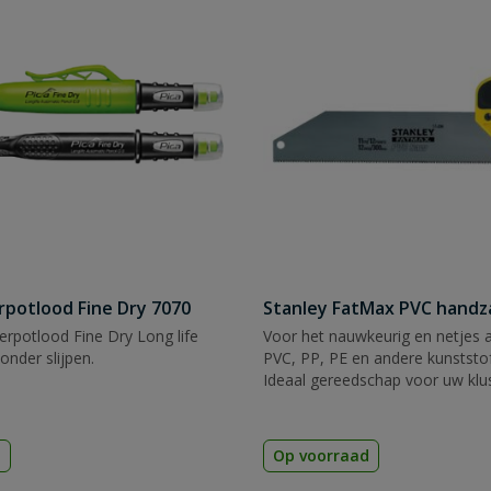
rpotlood Fine Dry 7070
Stanley FatMax PVC hand
rpotlood Fine Dry Long life
Voor het nauwkeurig en netjes 
zonder slijpen.
PVC, PP, PE en andere kunststof
Ideaal gereedschap voor uw klu
d
Op voorraad