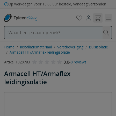
Ga naar de inhoud
Bezorging in binnen- en buitenland
Op werkdagen voor 15:00 uur besteld, vandaag verzonden
Home
/
Installatiemateriaal
/
Vorstbeveiliging
/
Buisisolatie
/
Armacell HT/Armaflex leidingisolatie
0.0
-
Artikel 1020783
0 reviews
Armacell HT/Armaflex
leidingisolatie