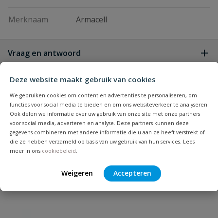
Merknaam
Armacell
Vraag en antwoord
Geen vragen
Deze website maakt gebruik van cookies
Beoordelingen
We gebruiken cookies om content en advertenties te personaliseren, om
functies voor social media te bieden en om ons websiteverkeer te analyseren.
Heb je zelf ook een vraag over
Stel jouw
Ook delen we informatie over uw gebruik van onze site met onze partners
Bijpassende producten
Schrijf zelf een beoordeling
vraag
dit product?
voor social media, adverteren en analyse. Deze partners kunnen deze
gegevens combineren met andere informatie die u aan ze heeft verstrekt of
Je beoordeelt:
Armacell HT/Armaflex leidingisolatie
die ze hebben verzameld op basis van uw gebruik van hun services. Lees
meer in ons
cookiebeleid
.
Uw waardering:
Weigeren
Accepteren