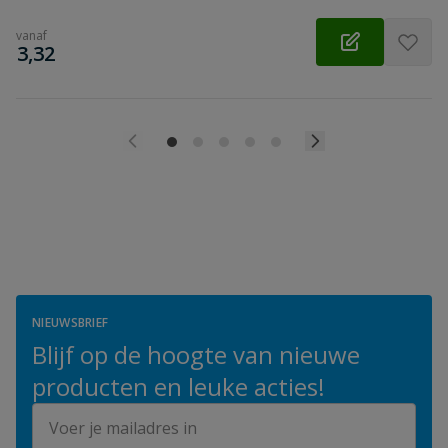
vanaf
€
3,32
NIEUWSBRIEF
Blijf op de hoogte van nieuwe
producten en leuke acties!
E-mailadres