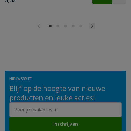
3,32
NIEUWSBRIEF
Blijf op de hoogte van nieuwe
producten en leuke acties!
E-mailadres
Inschrijven