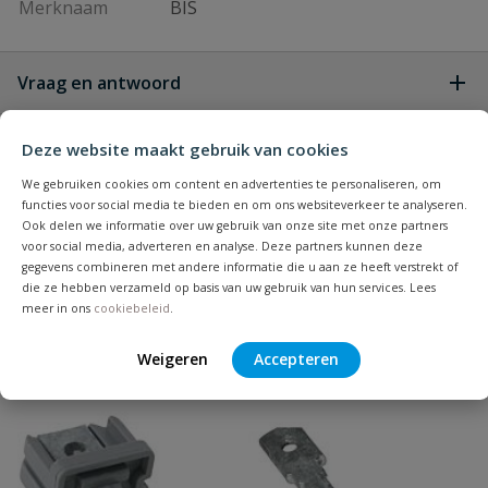
Merknaam
BIS
Vraag en antwoord
Geen vragen
Beoordelingen
Deze website maakt gebruik van cookies
We gebruiken cookies om content en advertenties te personaliseren, om
Heb je zelf ook een vraag over
functies voor social media te bieden en om ons websiteverkeer te analyseren.
Stel jouw
Ook delen we informatie over uw gebruik van onze site met onze partners
Bijpassende producten
Schrijf zelf een beoordeling
vraag
dit product?
voor social media, adverteren en analyse. Deze partners kunnen deze
gegevens combineren met andere informatie die u aan ze heeft verstrekt of
Je beoordeelt:
BIS PVC beugel
die ze hebben verzameld op basis van uw gebruik van hun services. Lees
meer in ons
cookiebeleid
.
Uw waardering:
Weigeren
Accepteren