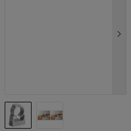
View larger image
View larger image