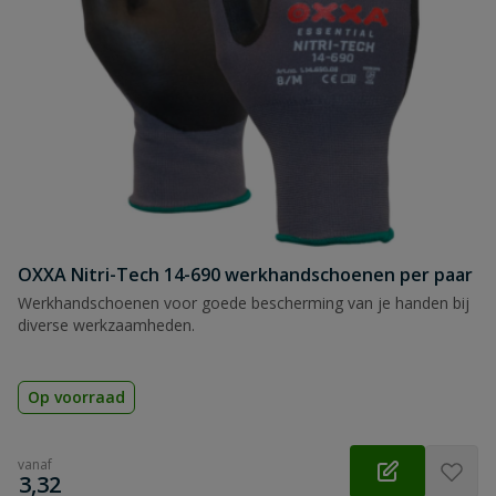
OXXA Nitri-Tech 14-690 werkhandschoenen per paar
Werkhandschoenen voor goede bescherming van je handen bij
diverse werkzaamheden.
Op voorraad
vanaf
€
3,32