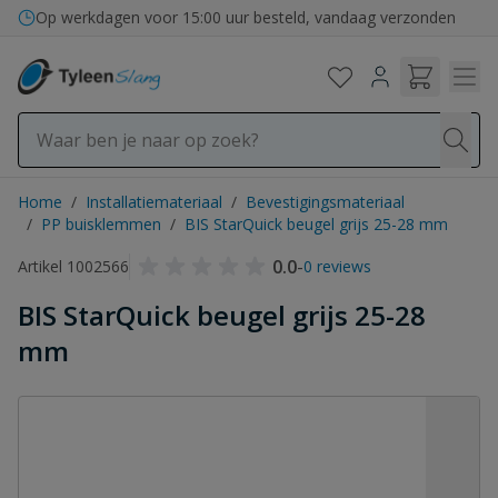
Ga naar de inhoud
Bezorging in binnen- en buitenland
Op werkdagen voor 15:00 uur besteld, vandaag verzonden
Home
/
Installatiemateriaal
/
Bevestigingsmateriaal
/
PP buisklemmen
/
BIS StarQuick beugel grijs 25-28 mm
0.0
-
Artikel 1002566
0 reviews
BIS StarQuick beugel grijs 25-28
mm