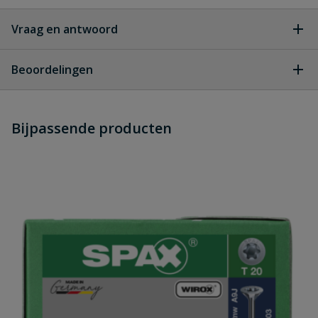
Vraag en antwoord
Geen vragen
Beoordelingen
Heb je zelf ook een vraag over
Stel jouw
Bijpassende producten
Schrijf zelf een beoordeling
vraag
dit product?
Je beoordeelt:
BIS StarQuick beugel grijs 25-28 mm
Uw waardering:
Naam