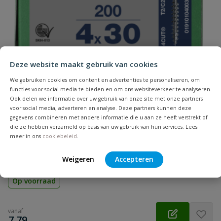
Samenvatting
Beoordeling
Deze website maakt gebruik van cookies
We gebruiken cookies om content en advertenties te personaliseren, om
functies voor social media te bieden en om ons websiteverkeer te analyseren.
Ook delen we informatie over uw gebruik van onze site met onze partners
voor social media, adverteren en analyse. Deze partners kunnen deze
gegevens combineren met andere informatie die u aan ze heeft verstrekt of
Beoordeling versturen
Spax spaanplaatschroeven T-STAR verzinkt
die ze hebben verzameld op basis van uw gebruik van hun services. Lees
deeldraad
meer in ons
cookiebeleid
.
Hoogwaardige houtschroeven die zorgen voor een snelle
montage en een sterke, duurzame verbinding.
Weigeren
Accepteren
Op voorraad
vanaf
€
7,79