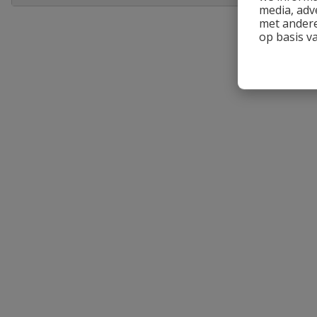
media, adv
Heb je zelf ook een vraag over dit product?
met andere
op basis v
Schrijf zelf een beoordeling
Je beoordeelt:
Bonfix meerlagenbuis in blauwe mante
Uw waardering:
Naam
Samenvatting
Beoordeling