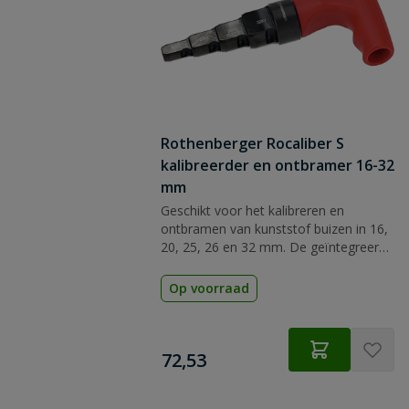
Rothenberger Rocaliber S
kalibreerder en ontbramer 16-32
mm
Geschikt voor het kalibreren en
ontbramen van kunststof buizen in 16,
20, 25, 26 en 32 mm. De geïntegreerde
ratelfunctie zorgt voor een
comfortabele en veilige verwerking
Op voorraad
tijdens installatiewerkzaamheden.
€
72,53