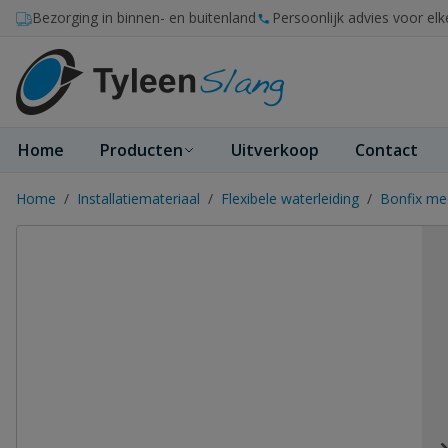
Ga naar de inhoud
Bezorging in binnen- en buitenland
Persoonlijk advies voor elk
Home
Producten
Uitverkoop
Contact
Home
/
Installatiemateriaal
/
Flexibele waterleiding
/
Bonfix me