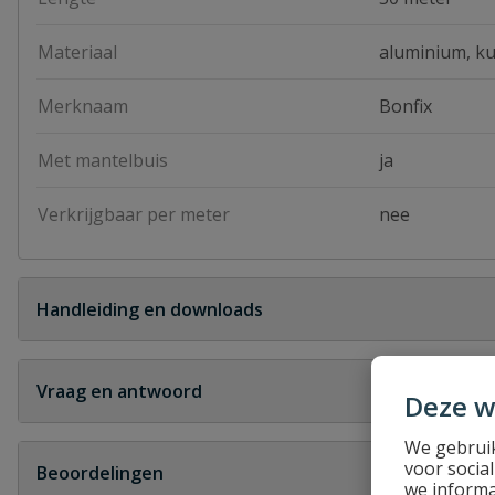
Materiaal
aluminium, ku
Merknaam
Bonfix
Met mantelbuis
ja
Verkrijgbaar per meter
nee
Handleiding en downloads
alupersbonfix koppelingen meerlagenbuis
alup
Vraag en antwoord
Deze w
Geen vragen
We gebruik
voor socia
Beoordelingen
we informa