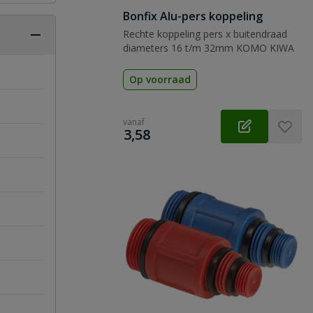
Bonfix Alu-pers koppeling
Rechte koppeling pers x buitendraad
diameters 16 t/m 32mm KOMO KIWA
Op voorraad
vanaf
€
3,58