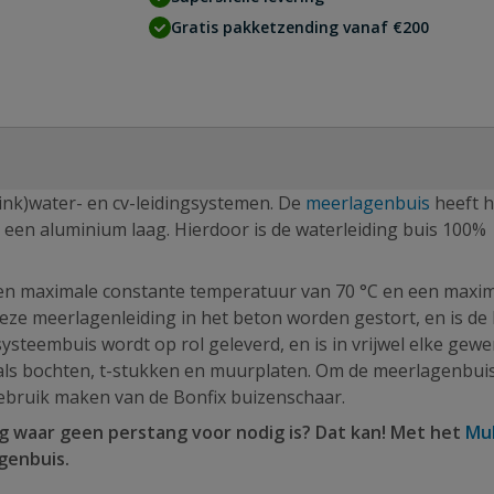
Gratis pakketzending vanaf €200
rink)water- en cv-leidingsystemen. De
meerlagenbuis
heeft h
 een aluminium laag. Hierdoor is de waterleiding buis 100%
een maximale constante temperatuur van 70 °C en een maxi
ze meerlagenleiding in het beton worden gestort, en is de 
steembuis wordt op rol geleverd, en is in vrijwel elke gew
oals bochten, t-stukken en muurplaten. Om de meerlagenbui
ebruik maken van de Bonfix buizenschaar.
 waar geen perstang voor nodig is? Dat kan! Met het
Mul
genbuis.