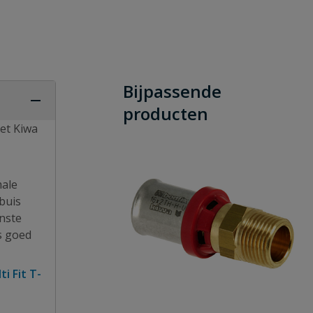
Bijpassende
producten
et Kiwa
male
buis
enste
s goed
ti Fit T-