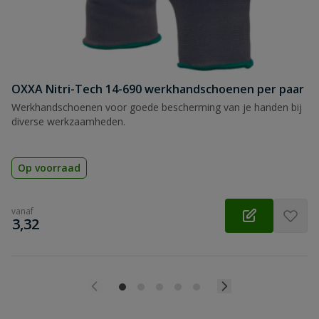
OXXA Nitri-Tech 14-690 werkhandschoenen per paar
Werkhandschoenen voor goede bescherming van je handen bij
diverse werkzaamheden.
Op voorraad
vanaf
€
3,32