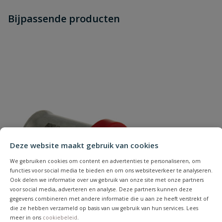
Heb je zelf ook een vraag over
Stel jouw
Bijpassende producten
Schrijf zelf een beoordeling
vraag
dit product?
Je beoordeelt:
Bonfix Alu-pers handperstang
inclusief inserts 16 20 26mm
Uw waardering:
Deze website maakt gebruik van cookies
Naam
We gebruiken cookies om content en advertenties te personaliseren, om
functies voor social media te bieden en om ons websiteverkeer te analyseren.
Ook delen we informatie over uw gebruik van onze site met onze partners
Samenvatting
voor social media, adverteren en analyse. Deze partners kunnen deze
gegevens combineren met andere informatie die u aan ze heeft verstrekt of
die ze hebben verzameld op basis van uw gebruik van hun services. Lees
meer in ons
Beoordeling
cookiebeleid
.