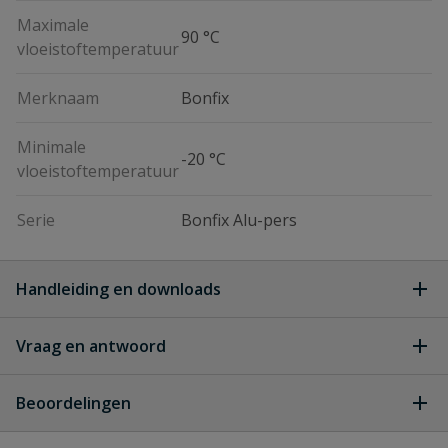
Maximale
90 °C
vloeistoftemperatuur
Merknaam
Bonfix
Minimale
-20 °C
vloeistoftemperatuur
Serie
Bonfix Alu-pers
Handleiding en downloads
Vraag en antwoord
alupersbonfix koppelingen
Download
meerlagenbuis
Geen vragen
alupersbonfix_koppelingen-
Beoordelingen
meerlagenbuis-FLD.pdf