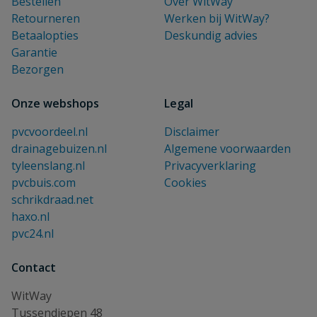
Bestellen
Over WitWay
Retourneren
Werken bij WitWay?
Betaalopties
Deskundig advies
Garantie
Bezorgen
Onze webshops
Legal
pvcvoordeel.nl
Disclaimer
drainagebuizen.nl
Algemene voorwaarden
tyleenslang.nl
Privacyverklaring
pvcbuis.com
Cookies
schrikdraad.net
haxo.nl
pvc24.nl
Contact
WitWay
Tussendiepen 48