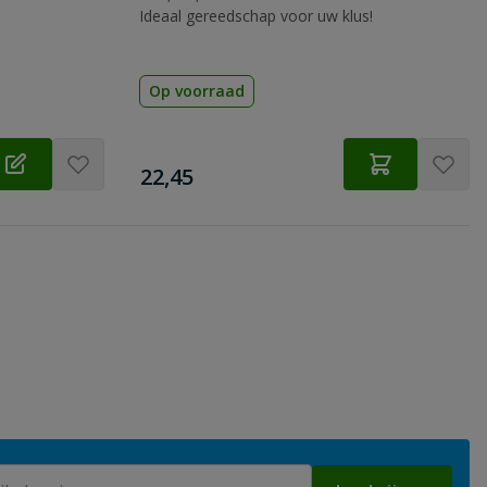
Ideaal gereedschap voor uw klus!
Op voorraad
€
22,45