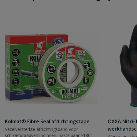
Naam
Samenvatting
Beoordeling
Beoordeling versturen
Kolmat® Fibre Seal afdichtingstape
OXXA Nitri-
werkhandsc
Vezelversterkte afdichtingsband voor
schroefdraadverbindingen, nastelbaar >180°.
Werkhandscho