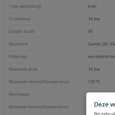
Type aansluiting
knel
Drukklasse
16 bar
Graden bocht
90
Keurmerk
Gastec QA, K
Materiaal
vernikkeld me
Maximale druk
16 bar
Maximale vloeistoftemperatuur
120 °C
Merknaam
Bonfix
Deze w
Minimale vloeistoftemperatuur
-20 °C
We gebruik