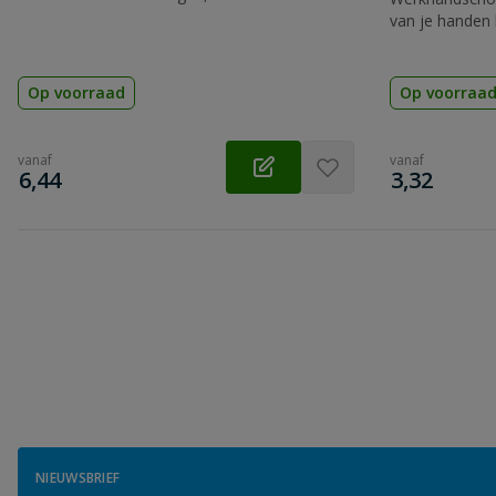
van je handen 
Op voorraad
Op voorraa
vanaf
vanaf
€
€
6,44
3,32
NIEUWSBRIEF