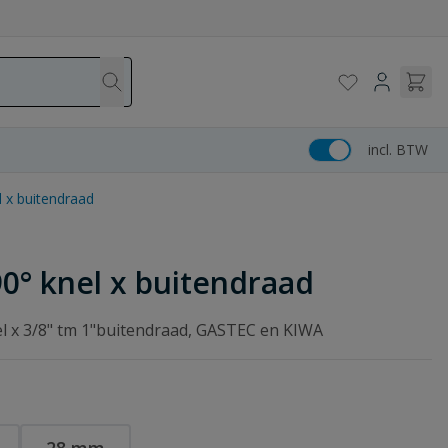
incl. BTW
l x buitendraad
90° knel x buitendraad
el x 3/8" tm 1"buitendraad, GASTEC en KIWA