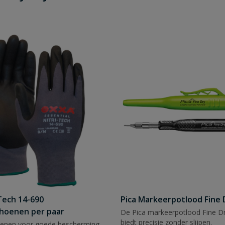
Tech 14-690
Pica Markeerpotlood Fine 
hoenen per paar
De Pica markeerpotlood Fine Dr
biedt precisie zonder slijpen.
enen voor goede bescherming