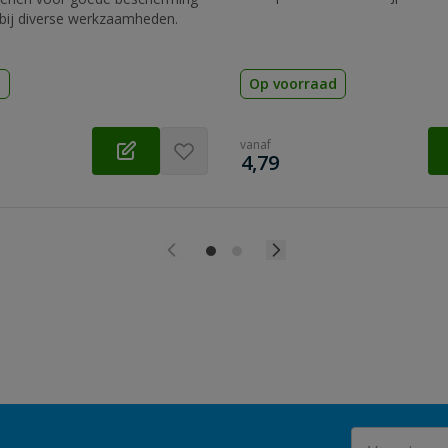
bij diverse werkzaamheden.
d
Op voorraad
vanaf
€
4,79
E-mailadres