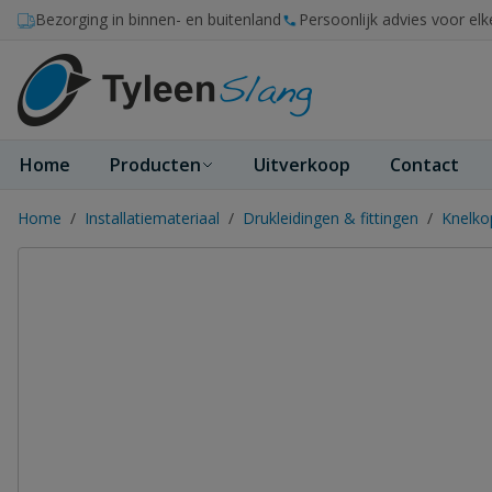
Ga naar de inhoud
Bezorging in binnen- en buitenland
Persoonlijk advies voor elk
Home
Producten
Uitverkoop
Contact
Home
/
Installatiemateriaal
/
Drukleidingen & fittingen
/
Knelko