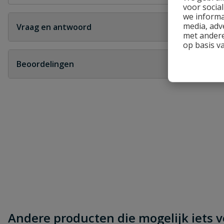
voor socia
we informa
media, adv
Vraag en antwoord
met andere
op basis v
Geen vragen
Beoordelingen
Heb je zelf ook een vraag over dit product?
Schrijf zelf een beoordeling
Je beoordeelt:
Bonfix messing knie 90° knel x buiten
Uw waardering:
Andere producten die mogelijk iets vo