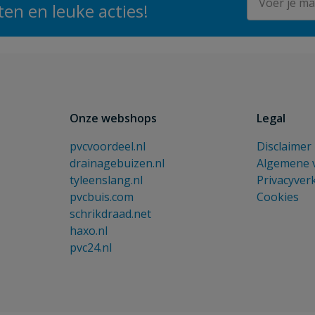
en en leuke acties!
Onze webshops
Legal
pvcvoordeel.nl
Disclaimer
drainagebuizen.nl
Algemene 
tyleenslang.nl
Privacyver
pvcbuis.com
Cookies
schrikdraad.net
haxo.nl
pvc24.nl