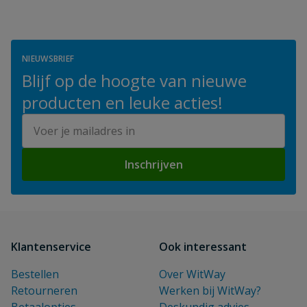
NIEUWSBRIEF
Blijf op de hoogte van nieuwe
producten en leuke acties!
E-mailadres
Inschrijven
Klantenservice
Ook interessant
Bestellen
Over WitWay
Retourneren
Werken bij WitWay?