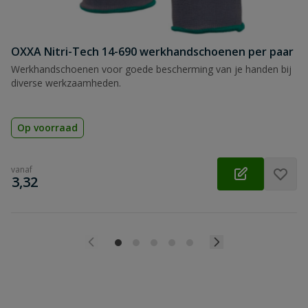
OXXA Nitri-Tech 14-690 werkhandschoenen per paar
Werkhandschoenen voor goede bescherming van je handen bij
diverse werkzaamheden.
Op voorraad
vanaf
€
3,32