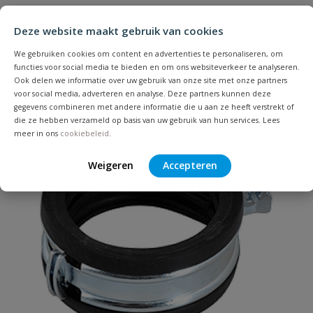
Heb je zelf ook een vraag over
Stel jouw
Bijpassende producten
Schrijf zelf een beoordeling
vraag
dit product?
Deze website maakt gebruik van cookies
Je beoordeelt:
BIS Duplo dubbele cv-beugel, inlage
We gebruiken cookies om content en advertenties te personaliseren, om
wit
functies voor social media te bieden en om ons websiteverkeer te analyseren.
Ook delen we informatie over uw gebruik van onze site met onze partners
voor social media, adverteren en analyse. Deze partners kunnen deze
Uw waardering:
gegevens combineren met andere informatie die u aan ze heeft verstrekt of
die ze hebben verzameld op basis van uw gebruik van hun services. Lees
meer in ons
cookiebeleid
.
Weigeren
Accepteren
Naam
Samenvatting
Beoordeling