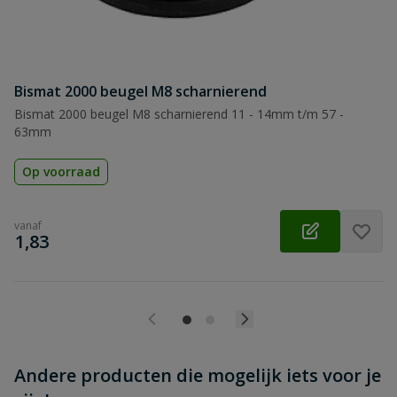
Bismat 2000 beugel M8 scharnierend
Beoordeling versturen
Bismat 2000 beugel M8 scharnierend 11 - 14mm t/m 57 -
63mm
Op voorraad
vanaf
€
1,83
Andere producten die mogelijk iets voor je