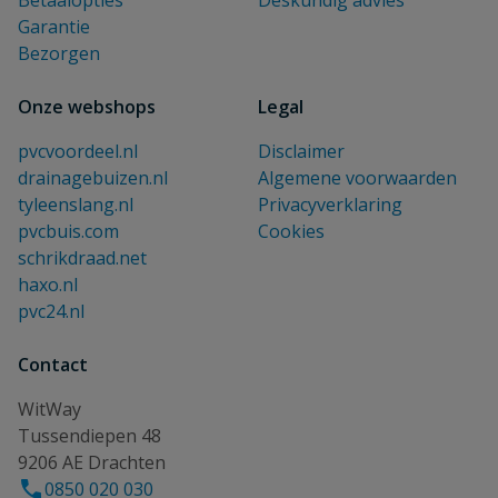
Betaalopties
Deskundig advies
Garantie
Bezorgen
Onze webshops
Legal
pvcvoordeel.nl
Disclaimer
drainagebuizen.nl
Algemene voorwaarden
tyleenslang.nl
Privacyverklaring
pvcbuis.com
Cookies
schrikdraad.net
haxo.nl
pvc24.nl
Contact
WitWay
Tussendiepen 48
9206 AE Drachten
0850 020 030