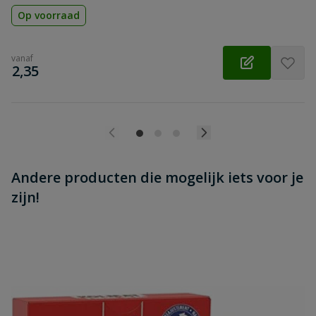
Op voorraad
vanaf
€
2,35
Andere producten die mogelijk iets voor je
zijn!