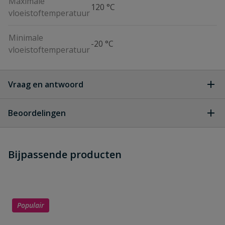
Maximale
120 °C
vloeistoftemperatuur
Minimale
-20 °C
vloeistoftemperatuur
Vraag en antwoord
Geen vragen
Beoordelingen
Heb je zelf ook een vraag over
Stel jouw
Bijpassende producten
Schrijf zelf een beoordeling
vraag
dit product?
Je beoordeelt:
Galva verloopnippel 3/4" x 3/8"
buitendraad
Populair
Uw waardering: