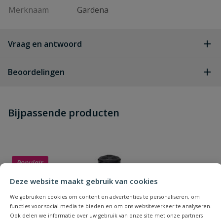
Merknaam
Gardena
Vraag en antwoord
Geen vragen
Beoordelingen
Heb je zelf ook een vraag over
Stel jouw
Bijpassende producten
Schrijf zelf een beoordeling
vraag
dit product?
Je beoordeelt:
Gardena verzonken zwenksproeier
OS 140
Populair
Uw waardering:
Deze website maakt gebruik van cookies
We gebruiken cookies om content en advertenties te personaliseren, om
functies voor social media te bieden en om ons websiteverkeer te analyseren.
Ook delen we informatie over uw gebruik van onze site met onze partners