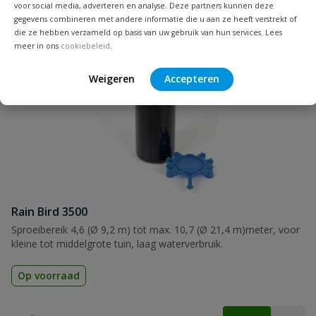
voor social media, adverteren en analyse. Deze partners kunnen deze
gegevens combineren met andere informatie die u aan ze heeft verstrekt of
die ze hebben verzameld op basis van uw gebruik van hun services. Lees
Naam
meer in ons
cookiebeleid
.
Weigeren
Accepteren
Samenvatting
Beoordeling
Rain Bird 3500
Beoordeling versturen
Sproeibereik 4,6 (Ø 9,2 m) tot max. 10,7 (Ø 21,4 m)meter, voor
kleine tot middelgrote tuin, laag waterverbruik.
Op voorraad