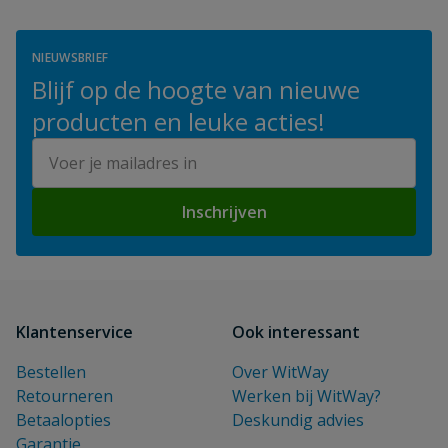
NIEUWSBRIEF
Blijf op de hoogte van nieuwe
producten en leuke acties!
E-mailadres
Inschrijven
Klantenservice
Ook interessant
Bestellen
Over WitWay
Retourneren
Werken bij WitWay?
Betaalopties
Deskundig advies
Garantie