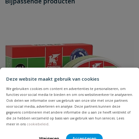
Bijpassende producten
Schrijf zelf een beoordeling
vraag
dit product?
Je beoordeelt:
Galva sok
Uw waardering:
Deze website maakt gebruik van cookies
Naam
We gebruiken cookies om content en advertenties te personaliseren, om
functies voor social media te bieden en om ons websiteverkeer te analyseren.
Samenvatting
Ook delen we informatie over uw gebruik van onze site met onze partners
voor social media, adverteren en analyse. Deze partners kunnen deze
gegevens combineren met andere informatie die u aan ze heeft verstrekt of
die ze hebben verzameld op basis van uw gebruik van hun services. Lees
Beoordeling
meer in ons
cookiebeleid
.
Weigeren
Accepteren