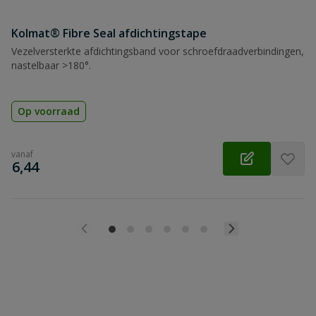
Kolmat® Fibre Seal afdichtingstape
Vezelversterkte afdichtingsband voor schroefdraadverbindingen,
nastelbaar >180°.
Op voorraad
vanaf
€
6,44