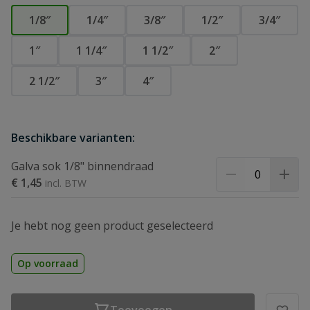
1/8″
1/4″
3/8″
1/2″
3/4″
1″
1 1/4″
1 1/2″
2″
2 1/2″
3″
4″
Beschikbare varianten:
Galva sok 1/8" binnendraad
€ 1,45
Je hebt nog geen product geselecteerd
Op voorraad