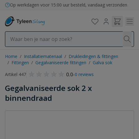
Ga naar de inhoud
Bezorging in binnen- en buitenland
Op werkdagen voor 15:00 uur besteld, vandaag verzonden
Home
/
Installatiemateriaal
/
Drukleidingen & fittingen
/
Fittingen
/
Gegalvaniseerde fittingen
/
Galva sok
0.0
-
Artikel 447
0 reviews
Gegalvaniseerde sok 2 x
binnendraad