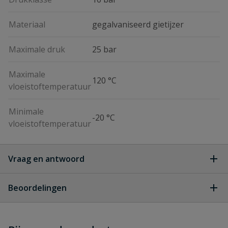
Materiaal
gegalvaniseerd gietijzer
Maximale druk
25 bar
Maximale
120 °C
vloeistoftemperatuur
Minimale
-20 °C
vloeistoftemperatuur
Vraag en antwoord
Geen vragen
Beoordelingen
Heb je zelf ook een vraag over
Stel jouw