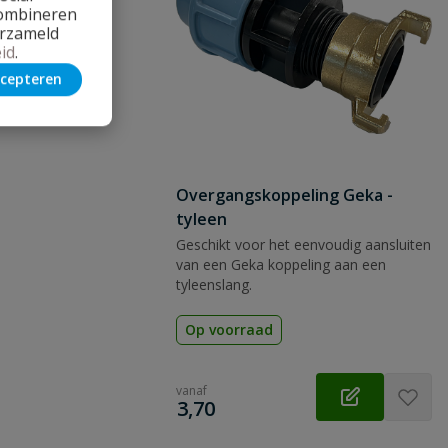
combineren
erzameld
id
.
cepteren
Overgangskoppeling Geka -
tyleen
Geschikt voor het eenvoudig aansluiten
van een Geka koppeling aan een
tyleenslang.
Op voorraad
vanaf
€
3,70