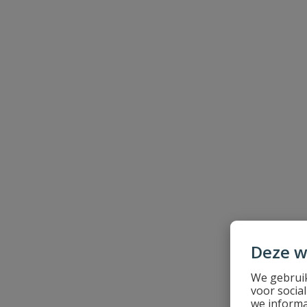
Naam
Samenvatting
Beoordeling
Beoordeling versturen
Deze w
We gebruik
voor socia
we informa