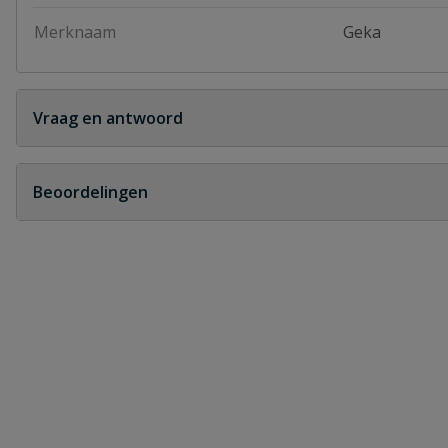
Merknaam
Geka
Vraag en antwoord
Geen vragen
Beoordelingen
Heb je zelf ook een vraag over dit product?
Schrijf zelf een beoordeling
Je beoordeelt:
Geka messing koppeling slangtule
Uw waardering: