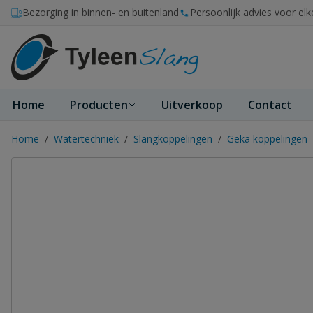
Ga naar de inhoud
Bezorging in binnen- en buitenland
Persoonlijk advies voor elk
Home
Producten
Uitverkoop
Contact
Home
/
Watertechniek
/
Slangkoppelingen
/
Geka koppelingen