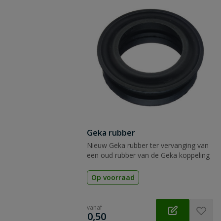
Geka rubber
Nieuw Geka rubber ter vervanging van
een oud rubber van de Geka koppeling
Op voorraad
vanaf
€
0,50