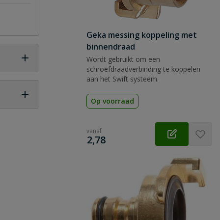
Geka messing koppeling met
binnendraad
Wordt gebruikt om een
schroefdraadverbinding te koppelen
aan het Swift systeem.
Op voorraad
 vraag
vanaf
€
2,78