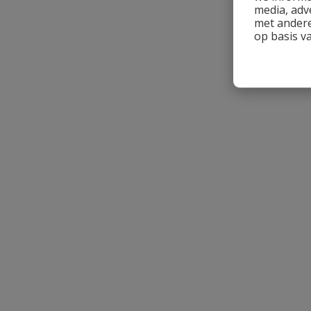
media, adv
met andere
op basis v