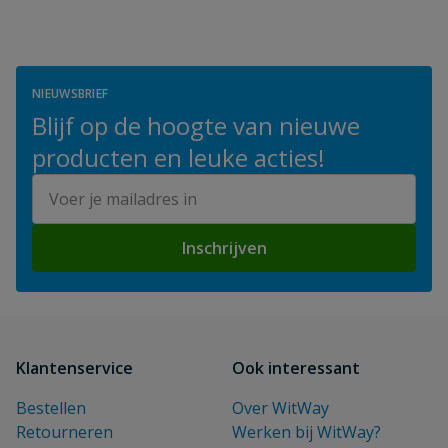
NIEUWSBRIEF
Blijf op de hoogte van nieuwe
producten en leuke acties!
E-mailadres
Inschrijven
Klantenservice
Ook interessant
Bestellen
Over WitWay
Retourneren
Werken bij WitWay?