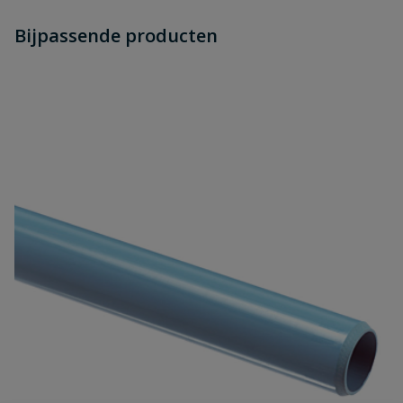
Heb je zelf ook een vraag over
Stel jouw
Bijpassende producten
Schrijf zelf een beoordeling
vraag
dit product?
Je beoordeelt:
Girair draadeind messing
buitendraad 75 - 63 mm x 2"
Uw waardering:
Naam
Samenvatting
Beoordeling