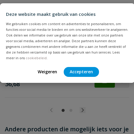
Deze website maakt gebruik van cookies
We gebruiken cookies om content en advertenties te personaliseren, om
functies voor social media te bieden en om ons websiteverkeer te analyseren.
Girair luchtbuis
Ook delen we informatie over uw gebruik van onze site met onze partners
Beoordeling versturen
Girair luchtleidingsysteem buizen op lengtes van 4 meter, van 20
voor social media, adverteren en analyse. Deze partners kunnen deze
t/m 110 mm.
gegevens combineren met andere informatie die u aan ze heeft verstrekt of
die ze hebben verzameld op basis van uw gebruik van hun services. Lees
meer in ons
cookiebeleid
.
Op voorraad
Weigeren
Accepteren
vanaf
€
36,68
Andere producten die mogelijk iets voor je