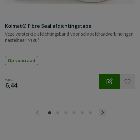
Kolmat® Fibre Seal afdichtingstape
Vezelversterkte afdichtingsband voor schroefdraadverbindingen,
nastelbaar >180°.
Op voorraad
vanaf
€
6,44