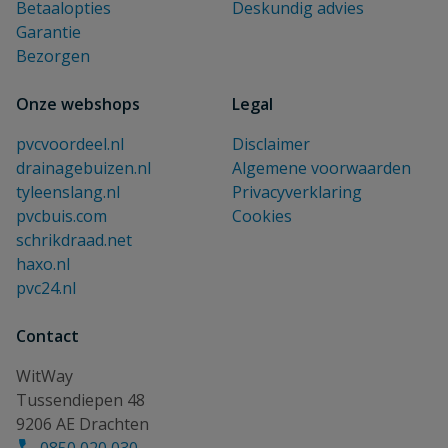
Betaalopties
Deskundig advies
Garantie
Bezorgen
Onze webshops
Legal
pvcvoordeel.nl
Disclaimer
drainagebuizen.nl
Algemene voorwaarden
tyleenslang.nl
Privacyverklaring
pvcbuis.com
Cookies
schrikdraad.net
haxo.nl
pvc24.nl
Contact
WitWay
Tussendiepen 48
9206 AE Drachten