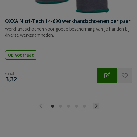
Beoordeling versturen
OXXA Nitri-Tech 14-690 werkhandschoenen per paar
Werkhandschoenen voor goede bescherming van je handen bij
diverse werkzaamheden.
Op voorraad
vanaf
€
3,32