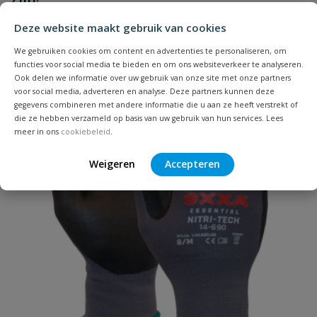
Je beoordeelt:
Houtdraadpen rvs M10 X 80mm 100
stuks
Deze website maakt gebruik van cookies
We gebruiken cookies om content en advertenties te personaliseren, om
Uw waardering:
functies voor social media te bieden en om ons websiteverkeer te analyseren.
Ook delen we informatie over uw gebruik van onze site met onze partners
voor social media, adverteren en analyse. Deze partners kunnen deze
gegevens combineren met andere informatie die u aan ze heeft verstrekt of
die ze hebben verzameld op basis van uw gebruik van hun services. Lees
meer in ons
cookiebeleid
.
Weigeren
Accepteren
Naam
Samenvatting
Beoordeling