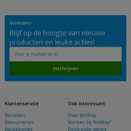
NIEUWSBRIEF
Blijf op de hoogte van nieuwe
producten en leuke acties!
E-mailadres
Inschrijven
Klantenservice
Ook interessant
Bestellen
Over WitWay
Retourneren
Werken bij WitWay?
Betaalopties
Deskundig advies