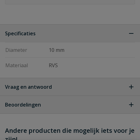
Specificaties
Diameter
10 mm
Materiaal
RVS
Vraag en antwoord
Geen vragen
Beoordelingen
Heb je zelf ook een vraag over
Stel jouw
Andere producten die mogelijk iets voor je
Schrijf zelf een beoordeling
vraag
dit product?
zijn!