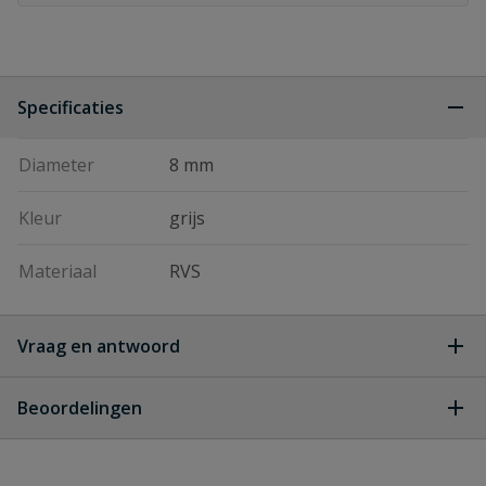
Specificaties
Diameter
8 mm
Kleur
grijs
Materiaal
RVS
Vraag en antwoord
Geen vragen
Beoordelingen
Heb je zelf ook een vraag over
Stel jouw