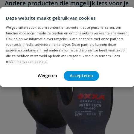
Andere producten die mogelijk iets voor je
Schrijf zelf een beoordeling
vraag
dit product?
zijn!
Je beoordeelt:
Houtdraadpen rvs M8 X 160mm
Deze website maakt gebruik van cookies
We gebruiken cookies om content en advertenties te personaliseren, om
Uw waardering:
functies voor social media te bieden en om ons websiteverkeer te analyseren.
Ook delen we informatie over uw gebruik van onze site met onze partners
voor social media, adverteren en analyse. Deze partners kunnen deze
gegevens combineren met andere informatie die u aan ze heeft verstrekt of
die ze hebben verzameld op basis van uw gebruik van hun services. Lees
meer in ons
cookiebeleid
.
Weigeren
Accepteren
Naam
Samenvatting
Beoordeling