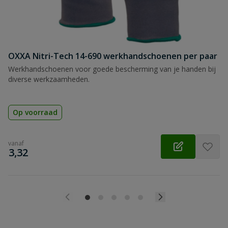
Beoordeling versturen
OXXA Nitri-Tech 14-690 werkhandschoenen per paar
Werkhandschoenen voor goede bescherming van je handen bij
diverse werkzaamheden.
Op voorraad
vanaf
€
3,32