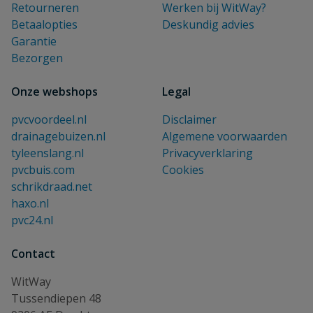
Retourneren
Werken bij WitWay?
Betaalopties
Deskundig advies
Garantie
Bezorgen
Onze webshops
Legal
pvcvoordeel.nl
Disclaimer
drainagebuizen.nl
Algemene voorwaarden
tyleenslang.nl
Privacyverklaring
pvcbuis.com
Cookies
schrikdraad.net
haxo.nl
pvc24.nl
Contact
WitWay
Tussendiepen 48