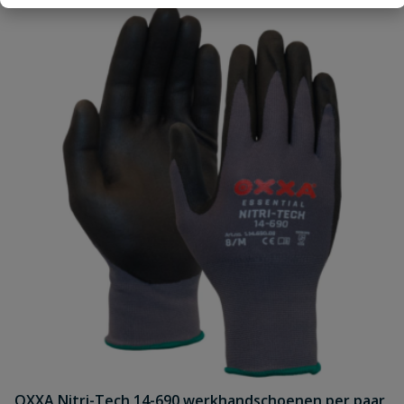
Naam
Samenvatting
Beoordeling
Beoordeling versturen
OXXA Nitri-Tech 14-690 werkhandschoenen per paar