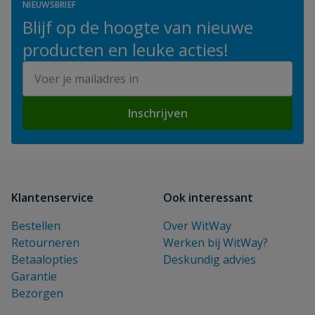
NIEUWSBRIEF
Blijf op de hoogte van nieuwe
producten en leuke acties!
E-mailadres
Inschrijven
Klantenservice
Ook interessant
Bestellen
Over WitWay
Retourneren
Werken bij WitWay?
Betaalopties
Deskundig advies
Garantie
Bezorgen