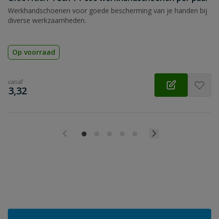
Werkhandschoenen voor goede bescherming van je handen bij
diverse werkzaamheden.
Op voorraad
vanaf
€
3,32