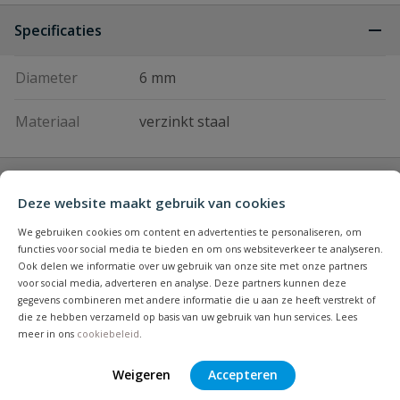
Specificaties
Diameter
6 mm
Materiaal
verzinkt staal
Vraag en antwoord
Deze website maakt gebruik van cookies
Geen vragen
Beoordelingen
We gebruiken cookies om content en advertenties te personaliseren, om
functies voor social media te bieden en om ons websiteverkeer te analyseren.
Ook delen we informatie over uw gebruik van onze site met onze partners
Heb je zelf ook een vraag over
voor social media, adverteren en analyse. Deze partners kunnen deze
Stel jouw
gegevens combineren met andere informatie die u aan ze heeft verstrekt of
Andere producten die mogelijk iets voor je
Schrijf zelf een beoordeling
vraag
dit product?
die ze hebben verzameld op basis van uw gebruik van hun services. Lees
zijn!
meer in ons
cookiebeleid
.
Je beoordeelt:
Houtdraadpen torx-15 M6 x 150mm
Weigeren
Accepteren
Uw waardering: