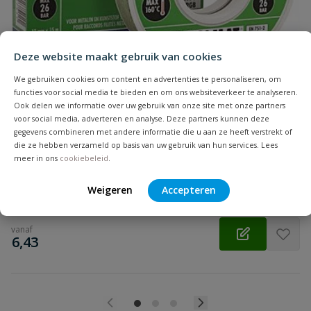
Beoordeling
Deze website maakt gebruik van cookies
We gebruiken cookies om content en advertenties te personaliseren, om
functies voor social media te bieden en om ons websiteverkeer te analyseren.
Ook delen we informatie over uw gebruik van onze site met onze partners
Beoordeling versturen
voor social media, adverteren en analyse. Deze partners kunnen deze
Kolmat® Fibre Seal afdichtingstape
gegevens combineren met andere informatie die u aan ze heeft verstrekt of
Vezelversterkte afdichtingsband voor schroefdraadverbindingen,
die ze hebben verzameld op basis van uw gebruik van hun services. Lees
nastelbaar >180°.
meer in ons
cookiebeleid
.
Op voorraad
Weigeren
Accepteren
vanaf
€
6,43