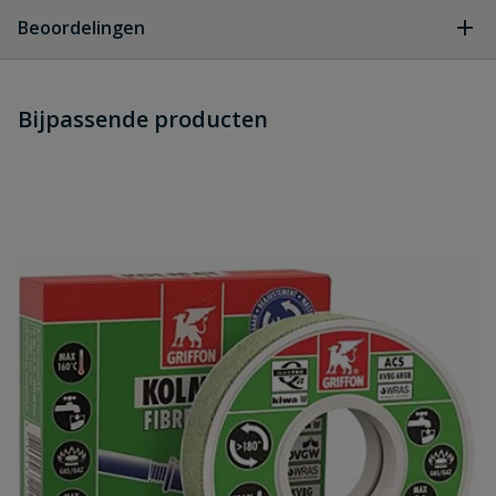
Geen vragen
Beoordelingen
Heb je zelf ook een vraag over
Stel jouw
Bijpassende producten
Schrijf zelf een beoordeling
vraag
dit product?
Je beoordeelt:
Mini kogelkranen bin.dr.
Uw waardering:
Naam
Samenvatting