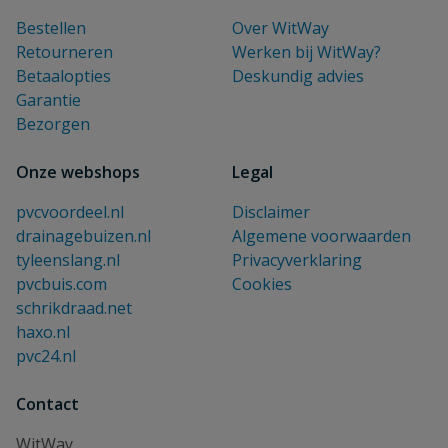
Bestellen
Over WitWay
Retourneren
Werken bij WitWay?
Betaalopties
Deskundig advies
Garantie
Bezorgen
Onze webshops
Legal
pvcvoordeel.nl
Disclaimer
drainagebuizen.nl
Algemene voorwaarden
tyleenslang.nl
Privacyverklaring
pvcbuis.com
Cookies
schrikdraad.net
haxo.nl
pvc24.nl
Contact
WitWay