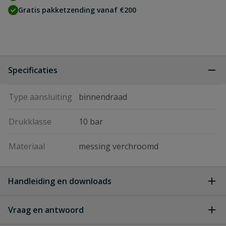
Gratis pakketzending vanaf €200
Specificaties
Type aansluiting
binnendraad
Drukklasse
10 bar
Materiaal
messing verchroomd
Handleiding en downloads
Vraag en antwoord
Bonfix Minikogelkranen
Download
Bonfix_Minikogelkranen.pdf