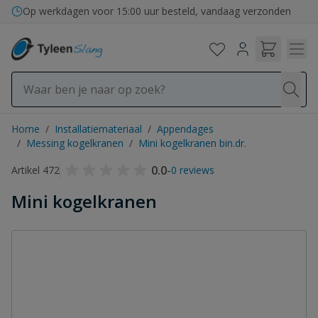
Ga naar de inhoud
Bezorging in binnen- en buitenland
Op werkdagen voor 15:00 uur besteld, vandaag verzonden
Home
/
Installatiemateriaal
/
Appendages
/
Messing kogelkranen
/
Mini kogelkranen bin.dr.
0.0
-
Artikel 472
0 reviews
Mini kogelkranen