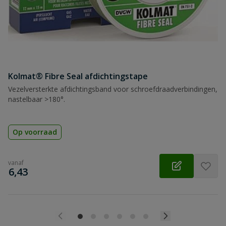
Kolmat® Fibre Seal afdichtingstape
Vezelversterkte afdichtingsband voor schroefdraadverbindingen,
nastelbaar >180°.
Op voorraad
vanaf
€
6,43