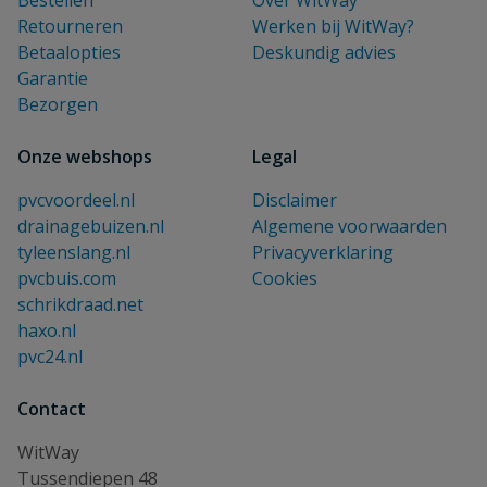
Bestellen
Over WitWay
Retourneren
Werken bij WitWay?
Betaalopties
Deskundig advies
Garantie
Bezorgen
Onze webshops
Legal
pvcvoordeel.nl
Disclaimer
drainagebuizen.nl
Algemene voorwaarden
tyleenslang.nl
Privacyverklaring
pvcbuis.com
Cookies
schrikdraad.net
haxo.nl
pvc24.nl
Contact
WitWay
Tussendiepen 48