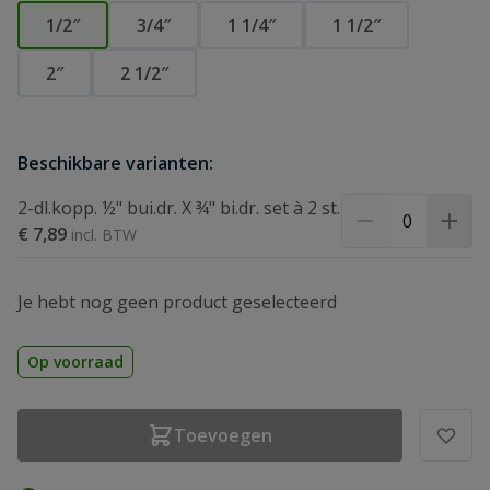
1/2″
3/4″
1 1/4″
1 1/2″
2″
2 1/2″
Beschikbare varianten:
2-dl.kopp. ½" bui.dr. X ¾" bi.dr. set à 2 st.
€ 7,89
Je hebt nog geen product geselecteerd
Op voorraad
Toevoegen