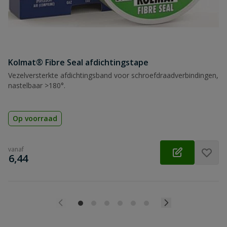
Kolmat® Fibre Seal afdichtingstape
Vezelversterkte afdichtingsband voor schroefdraadverbindingen,
nastelbaar >180°.
Op voorraad
vanaf
€
6,44