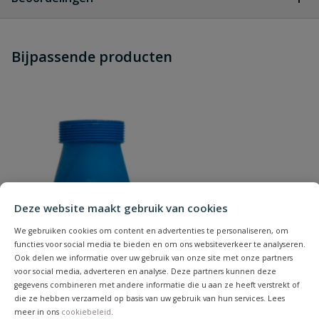
Heb je zelf ook een vraag over
Stel jouw
Bijpassende producten
Schrijf zelf een beoordeling
vraag
dit product?
Je beoordeelt:
Koppeling voor watermeter
Uw waardering:
Deze website maakt gebruik van cookies
We gebruiken cookies om content en advertenties te personaliseren, om
Naam
functies voor social media te bieden en om ons websiteverkeer te analyseren.
Ook delen we informatie over uw gebruik van onze site met onze partners
voor social media, adverteren en analyse. Deze partners kunnen deze
Samenvatting
gegevens combineren met andere informatie die u aan ze heeft verstrekt of
die ze hebben verzameld op basis van uw gebruik van hun services. Lees
meer in ons
cookiebeleid
.