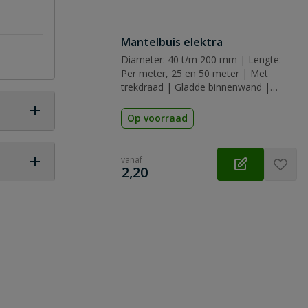
Mantelbuis elektra
Diameter: 40 t/m 200 mm | Lengte:
Per meter, 25 en 50 meter | Met
trekdraad | Gladde binnenwand |
Elektra | Rood
Op voorraad
vanaf
€
2,20
 vraag