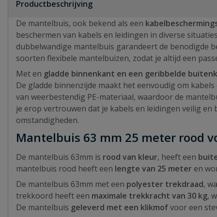
Productbeschrijving
De mantelbuis, ook bekend als een
kabelbeschermings
beschermen van kabels en leidingen in diverse situaties
dubbelwandige mantelbuis garandeert de benodigde bes
soorten flexibele mantelbuizen, zodat je altijd een pa
Met en
gladde binnenkant en een geribbelde buiten
De gladde binnenzijde maakt het eenvoudig om kabels e
van weerbestendig PE-materiaal, waardoor de mantelb
je erop vertrouwen dat je kabels en leidingen veilig e
omstandigheden.
Mantelbuis 63 mm 25 meter rood vo
De mantelbuis 63mm is
rood van kleur
, heeft een
buit
mantelbuis rood heeft een
lengte van 25 meter
en wor
De mantelbuis 63mm met een
polyester trekdraad
, w
trekkoord heeft een
maximale trekkracht van 30 kg
, 
De mantelbuis
geleverd met een klikmof
voor een ste