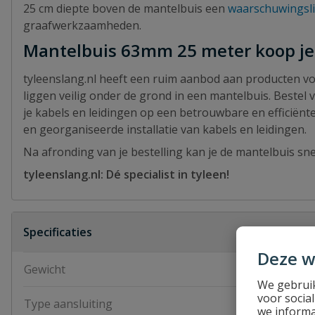
25 cm diepte boven de mantelbuis een
waarschuwingsli
graafwerkzaamheden.
Mantelbuis 63mm 25 meter koop je b
tyleenslang.nl heeft een ruim aanbod aan producten vo
liggen veilig onder de grond in een mantelbuis. Beste
je kabels en leidingen op een betrouwbare en efficiënt
en georganiseerde installatie van kabels en leidingen.
Na afronding van je bestelling kan je de mantelbuis sn
tyleenslang.nl: Dé specialist in tyleen!
Specificaties
Deze w
Gewicht
5,25 kg
We gebruik
voor socia
Type aansluiting
klik
we informa