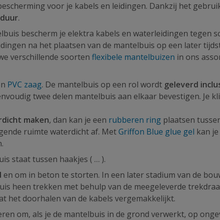
bescherming voor je kabels en leidingen. Dankzij het gebrui
sduur
.
lbuis bescherm je elektra kabels en waterleidingen tegen 
dingen na het plaatsen van de mantelbuis op een later tijds
 we verschillende soorten
flexibele mantelbuizen
in ons asso
en
PVC zaag
. De mantelbuis op een rol wordt
geleverd inclu
eenvoudig twee delen mantelbuis aan elkaar bevestigen. Je kli
erdicht maken
, dan kan je een
rubberen ring
plaatsen tusse
ggende ruimte waterdicht af. Met
Griffon Blue glue gel
kan je
n.
s staat tussen haakjes ( … ).
d
en om in beton te storten. In een later stadium van de bou
buis heen trekken met behulp van de meegeleverde trekdraa
t het doorhalen van de kabels vergemakkelijkt.
ren om, als je de mantelbuis in de grond verwerkt, op onge