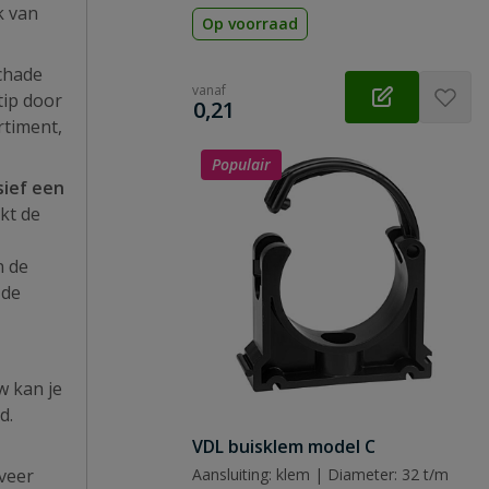
k van
Op voorraad
schade
vanaf
tip door
€
0,21
rtiment,
Populair
sief een
kt de
n de
 de
w kan je
d.
VDL buisklem model C
veer
Aansluiting: klem | Diameter: 32 t/m