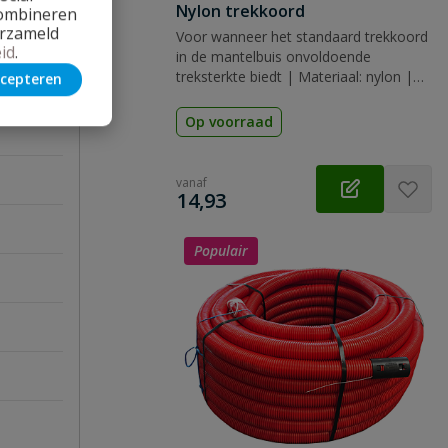
Nylon trekkoord
combineren
erzameld
Voor wanneer het standaard trekkoord
id
.
in de mantelbuis onvoldoende
treksterkte biedt | Materiaal: nylon |
cepteren
Lengte: 100 meter | Dikte: 4 t/m 10
mm
Op voorraad
vanaf
€
14,93
Populair