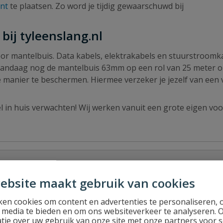
nt
te plaatsen. Zo word je tijdig gewaarschuwd bij
ij tyleenslang.nl
or mantelbuis. Data kabels, elektrakabels en stuurstroomk
l vandaag nog de mantelbuis 63mm op een rol van 25 meter 
e manier te beschermen. Hiermee verzeker je jezelf van een v
el in huis verwachten! Wij werken vanuit een grote eigen voo
ebsite maakt gebruik van cookies
en cookies om content en advertenties te personaliseren, 
l media te bieden en om ons websiteverkeer te analyseren. 
tie over uw gebruik van onze site met onze partners voor s