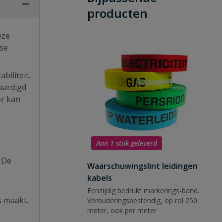
producten
eze
rse
biliteit.
aardigd
or kan
Aan 1 stuk geleverd
.
De
Waarschuwingslint leidingen
kabels
Eenzijdig bedrukt markerings-band.
s maakt.
Verouderingsbestendig, op rol 250
meter, ook per meter