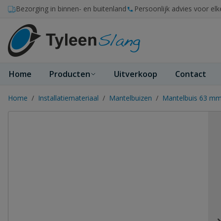
Ga naar de inhoud
Bezorging in binnen- en buitenland
Persoonlijk advies voor elk
Home
Producten
Uitverkoop
Contact
Home
/
Installatiemateriaal
/
Mantelbuizen
/
Mantelbuis 63 mm