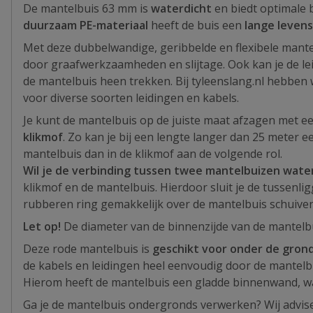
De mantelbuis 63 mm is
waterdicht
en biedt optimale 
duurzaam PE-materiaal
heeft de buis een
lange leven
Met deze dubbelwandige, geribbelde en flexibele mante
door graafwerkzaamheden en slijtage. Ook kan je de lei
de mantelbuis heen trekken. Bij tyleenslang.nl hebben
voor diverse soorten leidingen en kabels.
Je kunt de mantelbuis op de juiste maat afzagen met e
klikmof
. Zo kan je bij een lengte langer dan 25 meter 
mantelbuis dan in de klikmof aan de volgende rol.
Wil je de verbinding tussen twee mantelbuizen wat
klikmof en de mantelbuis. Hierdoor sluit je de tussenli
rubberen ring gemakkelijk over de mantelbuis schuive
Let op!
De diameter van de binnenzijde van de mantelbui
Deze rode mantelbuis is
geschikt voor onder de gron
de kabels en leidingen heel eenvoudig door de mantel
Hierom heeft de mantelbuis een gladde binnenwand, wa
Ga je de mantelbuis ondergronds verwerken? Wij advise