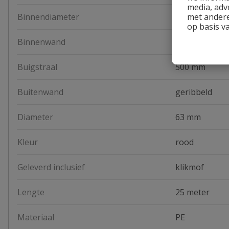
media, adv
Binnendiameter
52 mm
met andere
op basis v
Binnenwand
glad
Buigstraal
500 mm
Buitenwand
geribbeld
Diameter
63 mm
Kleur
rood
Geleverd inclusief
klikmof
Lengte
25 meter
Materiaal
PE