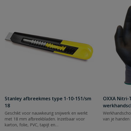
Naam
Samenvatting
Beoordeling
Stanley afbreekmes type 1-10-151/sm
OXXA Nitri-
18
werkhandsc
Beoordeling versturen
Geschikt voor nauwkeurig snijwerk en werkt
Werkhandscho
met 18 mm afbreekbladen. Inzetbaar voor
van je handen 
karton, folie, PVC, tapijt en
verpakkingsmateriaal.