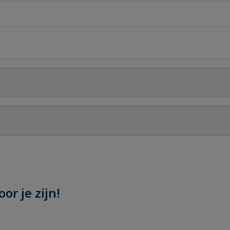
Stel jouw
er
or je zijn!