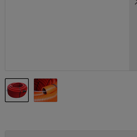
View larger image
View larger image