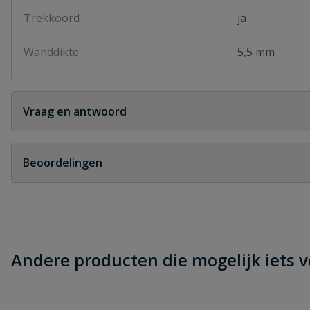
Trekkoord
ja
Wanddikte
5,5 mm
Vraag en antwoord
Geen vragen
Beoordelingen
Heb je zelf ook een vraag over dit product?
Schrijf zelf een beoordeling
Je beoordeelt:
Mantelbuis 63 mm (52 mm) rol 25 met
Andere producten die mogelijk iets vo
Uw waardering: