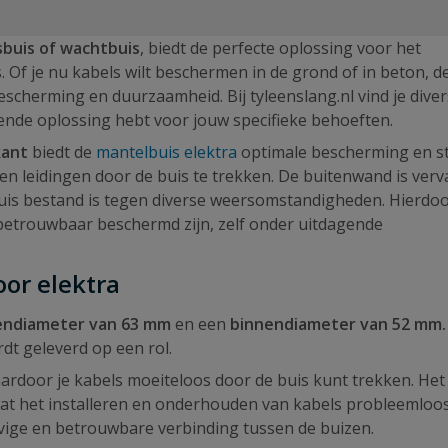
buis of wachtbuis
, biedt de perfecte oplossing voor het
. Of je nu kabels wilt beschermen in de grond of in beton, d
cherming en duurzaamheid. Bij tyleenslang.nl vind je dive
ssende oplossing hebt voor jouw specifieke behoeften.
kant
biedt de
mantelbuis elektra
optimale bescherming en sta
n leidingen door de buis te trekken. De buitenwand is verv
uis bestand is tegen diverse weersomstandigheden. Hierdo
n betrouwbaar beschermd zijn, zelf onder uitdagende
or elektra
endiameter van 63 mm
en een
binnendiameter van 52 mm
dt geleverd op een rol.
aardoor je kabels moeiteloos door de buis kunt trekken. Het
wat het installeren en onderhouden van kabels probleemloo
vige en betrouwbare verbinding tussen de buizen.