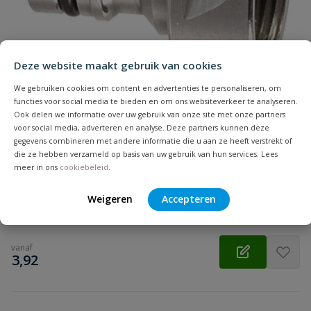
Samenvatting
Beoordeling
Deze website maakt gebruik van cookies
We gebruiken cookies om content en advertenties te personaliseren, om
functies voor social media te bieden en om ons websiteverkeer te analyseren.
Ook delen we informatie over uw gebruik van onze site met onze partners
voor social media, adverteren en analyse. Deze partners kunnen deze
Beoordeling versturen
Geka Plus kraanstuk
gegevens combineren met andere informatie die u aan ze heeft verstrekt of
die ze hebben verzameld op basis van uw gebruik van hun services. Lees
Vernikkeld messing. Kraanstuk in ½" ¾" & 1" binnendraad voor
meer in ons
cookiebeleid
.
op buitenkraan.
Weigeren
Accepteren
Op voorraad
vanaf
€
3,92