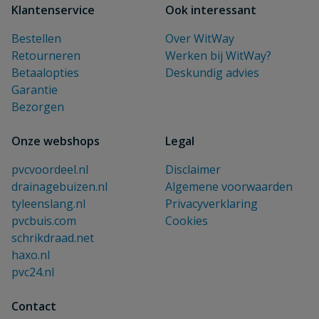
Klantenservice
Ook interessant
Bestellen
Over WitWay
Retourneren
Werken bij WitWay?
Betaalopties
Deskundig advies
Garantie
Bezorgen
Onze webshops
Legal
pvcvoordeel.nl
Disclaimer
drainagebuizen.nl
Algemene voorwaarden
tyleenslang.nl
Privacyverklaring
pvcbuis.com
Cookies
schrikdraad.net
haxo.nl
pvc24.nl
Contact