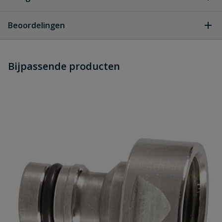
Geen vragen
Beoordelingen
Heb je zelf ook een vraag over
Stel jouw
Bijpassende producten
Schrijf zelf een beoordeling
vraag
dit product?
Je beoordeelt:
Messing 3-weg koppeling
Uw waardering:
Naam