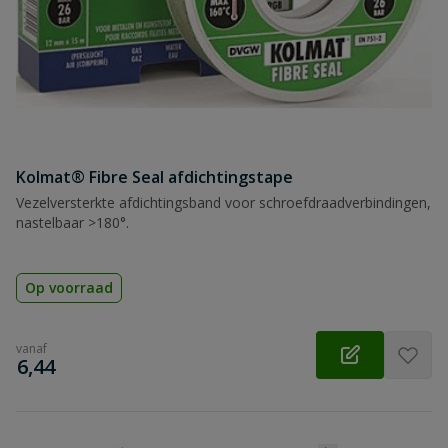
Kolmat® Fibre Seal afdichtingstape
Vezelversterkte afdichtingsband voor schroefdraadverbindingen,
nastelbaar >180°.
Op voorraad
vanaf
€
6,44