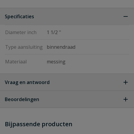
Specificaties
Diameter inch
1 1/2 ''
Type aansluiting
binnendraad
Materiaal
messing
Vraag en antwoord
Geen vragen
Beoordelingen
Heb je zelf ook een vraag over
Stel jouw
Bijpassende producten
Schrijf zelf een beoordeling
vraag
dit product?