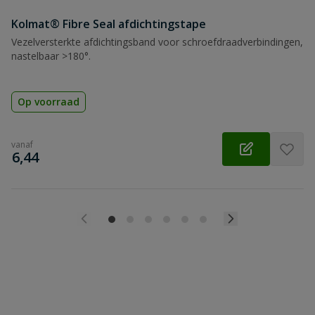
Kolmat® Fibre Seal afdichtingstape
Vezelversterkte afdichtingsband voor schroefdraadverbindingen,
nastelbaar >180°.
Op voorraad
vanaf
€
6,44