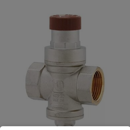
Je beoordeelt:
Messing overdrukventiel 2 X 1 1/2"
bin.dr.
Uw waardering:
Naam
Samenvatting
Beoordeling