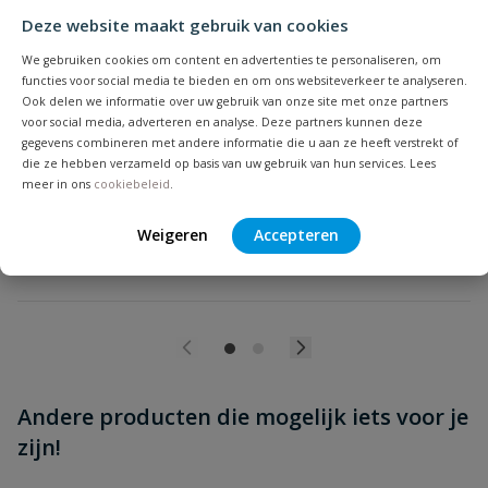
Deze website maakt gebruik van cookies
ITAP minipress reduceerventiel met
Beoordeling versturen
We gebruiken cookies om content en advertenties te personaliseren, om
manometeraansluiting
functies voor social media te bieden en om ons websiteverkeer te analyseren.
Ingaand maximaal 15 bar, uitlaatdruk instelbaar tussen 1 - 4 bar,
Ook delen we informatie over uw gebruik van onze site met onze partners
met optie voor manometer
voor social media, adverteren en analyse. Deze partners kunnen deze
gegevens combineren met andere informatie die u aan ze heeft verstrekt of
die ze hebben verzameld op basis van uw gebruik van hun services. Lees
Op voorraad
meer in ons
cookiebeleid
.
vanaf
Weigeren
Accepteren
€
19,95
Andere producten die mogelijk iets voor je
zijn!