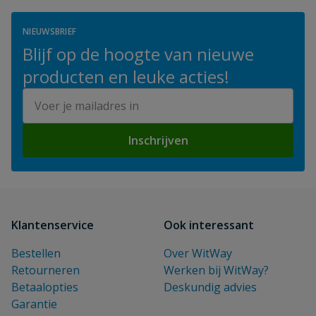
NIEUWSBRIEF
Blijf op de hoogte van nieuwe
producten en leuke acties!
E-mailadres
Inschrijven
Klantenservice
Ook interessant
Bestellen
Over WitWay
Retourneren
Werken bij WitWay?
Betaalopties
Deskundig advies
Garantie