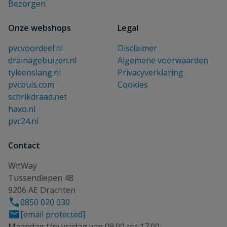
Bezorgen
Onze webshops
Legal
pvcvoordeel.nl
Disclaimer
drainagebuizen.nl
Algemene voorwaarden
tyleenslang.nl
Privacyverklaring
pvcbuis.com
Cookies
schrikdraad.net
haxo.nl
pvc24.nl
Contact
WitWay
Tussendiepen 48
9206 AE Drachten
0850 020 030
[email protected]
Maandag t/m vrijdag van 09.00 tot 17.00