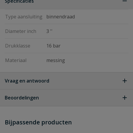
Specificaties
Type aansluiting
binnendraad
Diameter inch
3 ''
Drukklasse
16 bar
Materiaal
messing
Vraag en antwoord
Geen vragen
Beoordelingen
Heb je zelf ook een vraag over
Stel jouw
Bijpassende producten
Schrijf zelf een beoordeling
vraag
dit product?