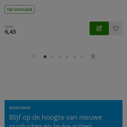
Op voorraad
vanaf
€
6,43
NIEUWSBRIEF
Blijf op de hoogte van nieuwe
producten en leuke acties!