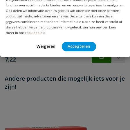
functies voor social media te bieden en om ons websiteverkeer te analyseren.
Beoordeling versturen
Messing schuifafsluiter binnendraad
Ook delen we informatie over uw gebruik van onze site met onze partners
voor social media, adverteren en analyse. Deze partners kunnen deze
Om de waterleiding (deels) af te sluiten, volle doorlaat,
gegevens combineren met andere informatie die u aan ze heeft verstrekt of
werkdruk 16 bar 1/4" t/m 6"
die ze hebben verzameld op basis van uw gebruik van hun services. Lees
meer in ons
cookiebeleid
.
Op voorraad
Weigeren
Accepteren
vanaf
€
7,22
Andere producten die mogelijk iets voor je
zijn!