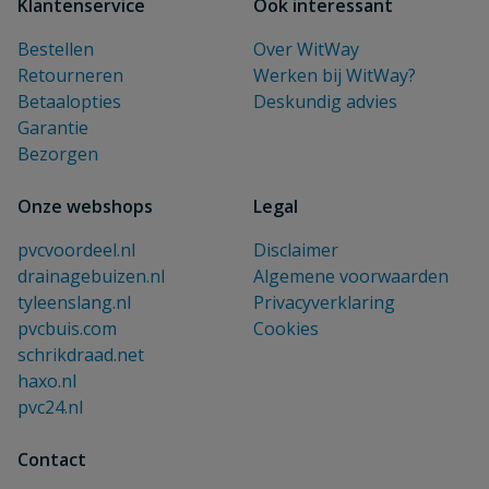
Klantenservice
Ook interessant
Bestellen
Over WitWay
Retourneren
Werken bij WitWay?
Betaalopties
Deskundig advies
Garantie
Bezorgen
Onze webshops
Legal
pvcvoordeel.nl
Disclaimer
drainagebuizen.nl
Algemene voorwaarden
tyleenslang.nl
Privacyverklaring
pvcbuis.com
Cookies
schrikdraad.net
haxo.nl
pvc24.nl
Contact