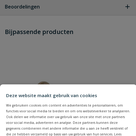
Geen vragen
Beoordelingen
Heb je zelf ook een vraag over
Stel jouw
Bijpassende producten
Schrijf zelf een beoordeling
vraag
dit product?
Je beoordeelt:
Messing slangtule 6-kant
buitendraad 3/4" x 16 mm
Uw waardering:
Deze website maakt gebruik van cookies
We gebruiken cookies om content en advertenties te personaliseren, om
functies voor social media te bieden en om ons websiteverkeer te analyseren.
Naam
Ook delen we informatie over uw gebruik van onze site met onze partners
voor social media, adverteren en analyse. Deze partners kunnen deze
gegevens combineren met andere informatie die u aan ze heeft verstrekt of
die ze hebben verzameld op basis van uw gebruik van hun services. Lees