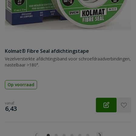
Kolmat® Fibre Seal afdichtingstape
Vezelversterkte afdichtingsband voor schroefdraadverbindingen,
nastelbaar >180°.
Op voorraad
vanaf
€
6,43