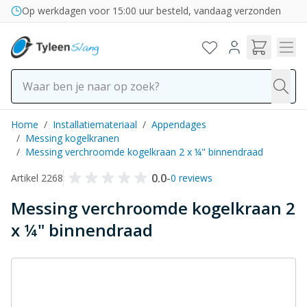
Ga naar de inhoud
Op werkdagen voor 15:00 uur besteld, vandaag verzonden
Home
/
Installatiemateriaal
/
Appendages
/
Messing kogelkranen
/
Messing verchroomde kogelkraan 2 x ¼" binnendraad
0.0
-
Artikel 2268
0 reviews
Messing verchroomde kogelkraan 2
x ¼" binnendraad