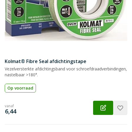
Samenvatting
Beoordeling
Kolmat® Fibre Seal afdichtingstape
Beoordeling versturen
Vezelversterkte afdichtingsband voor schroefdraadverbindingen,
nastelbaar >180°.
Op voorraad
vanaf
€
6,44