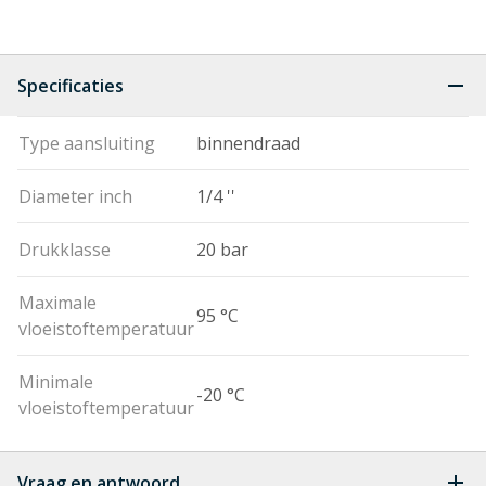
Specificaties
Type aansluiting
binnendraad
Diameter inch
1/4 ''
Drukklasse
20 bar
Maximale
95 °C
vloeistoftemperatuur
Minimale
-20 °C
vloeistoftemperatuur
Vraag en antwoord