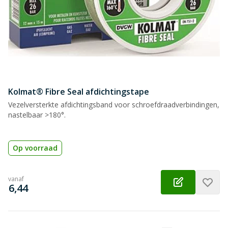
Kolmat® Fibre Seal afdichtingstape
Vezelversterkte afdichtingsband voor schroefdraadverbindingen,
nastelbaar >180°.
Op voorraad
vanaf
€
6,44