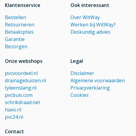
Klantenservice
Ook interessant
Bestellen
Over WitWay
Retourneren
Werken bij WitWay?
Betaalopties
Deskundig advies
Garantie
Bezorgen
Onze webshops
Legal
pvcvoordeel.nl
Disclaimer
drainagebuizen.nl
Algemene voorwaarden
tyleenslang.nl
Privacyverklaring
pvcbuis.com
Cookies
schrikdraad.net
haxo.nl
pvc24.nl
Contact