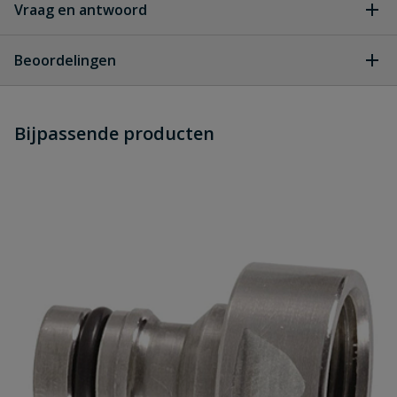
Vraag en antwoord
Geen vragen
Beoordelingen
Heb je zelf ook een vraag over
Stel jouw
Bijpassende producten
Schrijf zelf een beoordeling
vraag
dit product?
Je beoordeelt:
Messing 2-weg ventiel ¾" met
snelkoppelingen
Uw waardering:
Naam