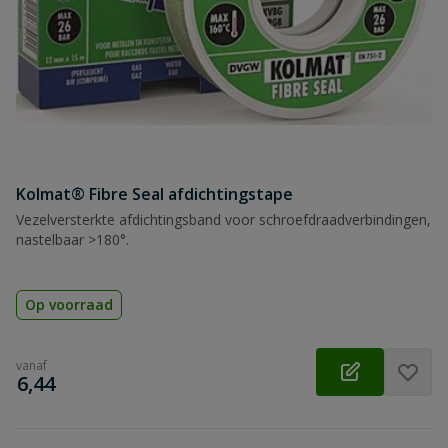
Kolmat® Fibre Seal afdichtingstape
Vezelversterkte afdichtingsband voor schroefdraadverbindingen,
nastelbaar >180°.
Op voorraad
vanaf
€
6,44