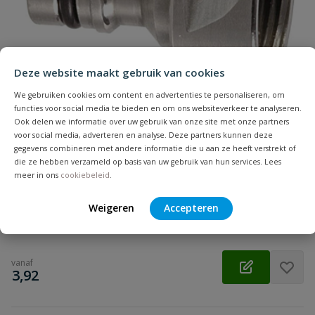
Samenvatting
Deze website maakt gebruik van cookies
Beoordeling
We gebruiken cookies om content en advertenties te personaliseren, om
functies voor social media te bieden en om ons websiteverkeer te analyseren.
Ook delen we informatie over uw gebruik van onze site met onze partners
voor social media, adverteren en analyse. Deze partners kunnen deze
gegevens combineren met andere informatie die u aan ze heeft verstrekt of
Geka Plus kraanstuk
die ze hebben verzameld op basis van uw gebruik van hun services. Lees
Beoordeling versturen
Vernikkeld messing. Kraanstuk in ½" ¾" & 1" binnendraad voor
meer in ons
cookiebeleid
.
op buitenkraan.
Weigeren
Accepteren
Op voorraad
vanaf
€
3,92