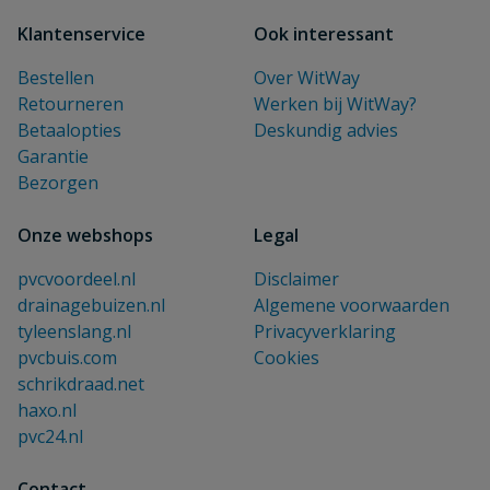
Klantenservice
Ook interessant
Bestellen
Over WitWay
Retourneren
Werken bij WitWay?
Betaalopties
Deskundig advies
Garantie
Bezorgen
Onze webshops
Legal
pvcvoordeel.nl
Disclaimer
drainagebuizen.nl
Algemene voorwaarden
tyleenslang.nl
Privacyverklaring
pvcbuis.com
Cookies
schrikdraad.net
haxo.nl
pvc24.nl
Contact