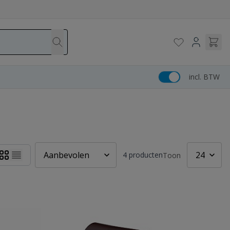
incl. BTW
4
producten
Toon