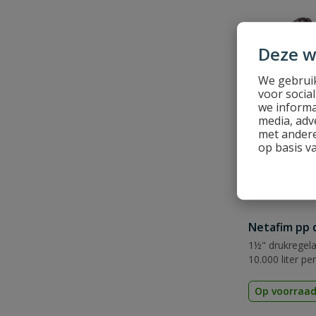
Deze w
We gebruik
voor socia
we informa
media, adv
met andere
op basis v
Netafim pp 
1½" drukregelaa
10.000 liter pe
Op voorraa