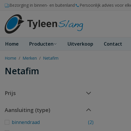
Ga naar de inhoud
Bezorging in binnen- en buitenland
Persoonlijk advies voor elk
Home
Producten
Uitverkoop
Contact
Home
/
Merken
/
Netafim
Netafim
Prijs
Aansluiting (type)
binnendraad
(2)