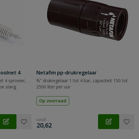
Coolnet 4
Netafim pp-drukregelaar
t 4 sproeier,
¾" drukregelaar 1 tot 4 bar, capaciteit 150 tot
 pe slang
2500 liter per uur
Op voorraad
vanaf
€
20,62