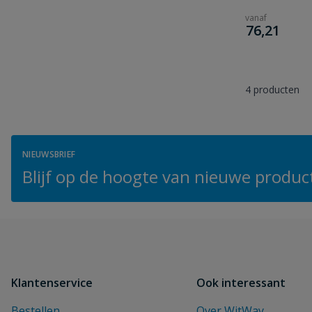
vanaf
€
76,21
4
producten
NIEUWSBRIEF
Blijf op de hoogte van nieuwe product
Klantenservice
Ook interessant
Bestellen
Over WitWay