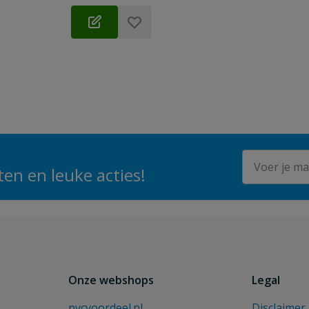
E-mailadres
en en leuke acties!
Onze webshops
Legal
pvcvoordeel.nl
Disclaimer