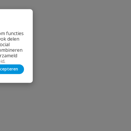
om functies
Ook delen
ocial
combineren
erzameld
id
.
cepteren