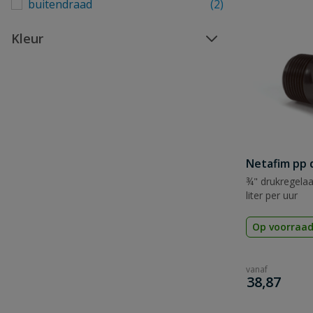
buitendraad
(2)
Kleur
Netafim pp 
¾" drukregelaar
liter per uur
Op voorraa
vanaf
€
38,87