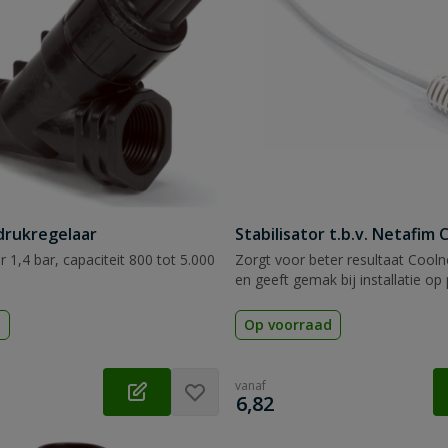
drukregelaar
Stabilisator t.b.v. Netafim 
 1,4 bar, capaciteit 800 tot 5.000
Zorgt voor beter resultaat Coolne
en geeft gemak bij installatie op
d
Op voorraad
vanaf
€
6,82