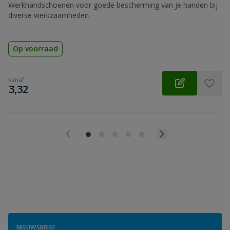
Werkhandschoenen voor goede bescherming van je handen bij
diverse werkzaamheden.
Op voorraad
vanaf
€
3,32
NIEUWSBRIEF