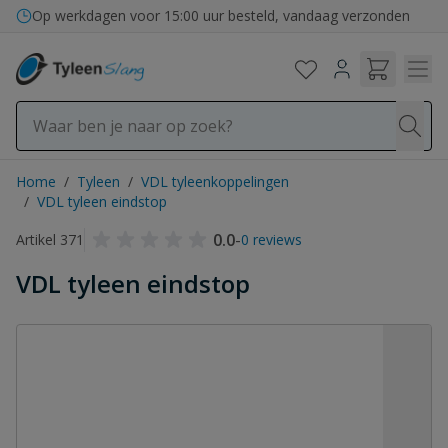
Ga naar de inhoud
Bezorging in binnen- en buitenland
Op werkdagen voor 15:00 uur besteld, vandaag verzonden
Home
/
Tyleen
/
VDL tyleenkoppelingen
/
VDL tyleen eindstop
0.0
-
Artikel 371
0 reviews
VDL tyleen eindstop