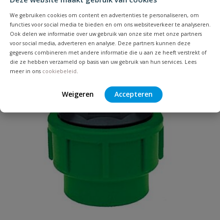
We gebruiken cookies om content en advertenties te personaliseren, om
Uw waardering:
functies voor social media te bieden en om ons websiteverkeer te analyseren.
Ook delen we informatie over uw gebruik van onze site met onze partners
voor social media, adverteren en analyse. Deze partners kunnen deze
gegevens combineren met andere informatie die u aan ze heeft verstrekt of
die ze hebben verzameld op basis van uw gebruik van hun services. Lees
meer in ons
cookiebeleid
.
Weigeren
Accepteren
Naam
Samenvatting
Beoordeling