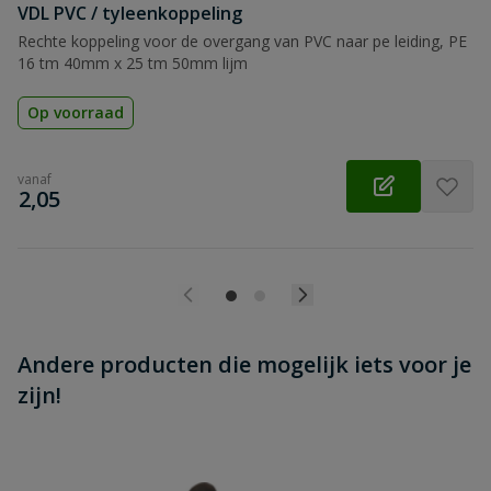
Beoordeling versturen
VDL PVC / tyleenkoppeling
Rechte koppeling voor de overgang van PVC naar pe leiding, PE
16 tm 40mm x 25 tm 50mm lijm
Op voorraad
vanaf
€
2,05
Andere producten die mogelijk iets voor je
zijn!