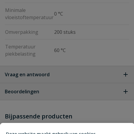
Minimale
0 °C
vloeistoftemperatuur
Omverpakking
200 stuks
Temperatuur
60 °C
piekbelasting
Vraag en antwoord
Geen vragen
Beoordelingen
Heb je zelf ook een vraag over
Stel jouw
Bijpassende producten
Schrijf zelf een beoordeling
vraag
dit product?
Je beoordeelt:
VDL tyleen eindstop
Deze website maakt gebruik van cookies