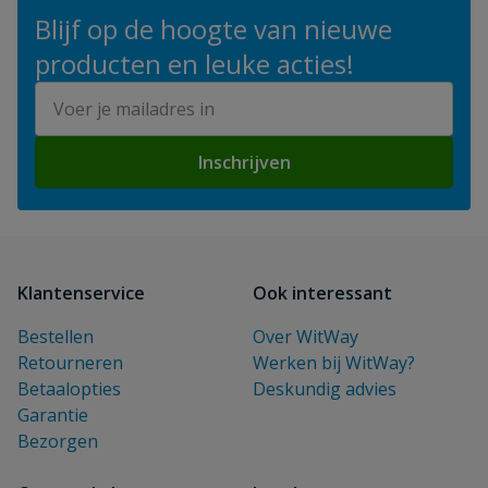
Blijf op de hoogte van nieuwe
producten en leuke acties!
E-mailadres
Inschrijven
Klantenservice
Ook interessant
Bestellen
Over WitWay
Retourneren
Werken bij WitWay?
Betaalopties
Deskundig advies
Garantie
Bezorgen