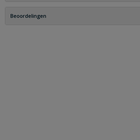
Geen vragen
Beoordelingen
Heb je zelf ook een vraag over dit product?
Schrijf zelf een beoordeling
Je beoordeelt:
PVC drukbuis 75 mm x 4,5 mm PN12,5 
Uw waardering:
Naam