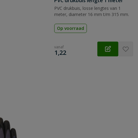
PVC drukbuis lengte 1 meter
PVC drukbuis, losse lengtes van 1
meter, diameter 16 mm t/m 315 mm.
Op voorraad
vanaf
€
1,22