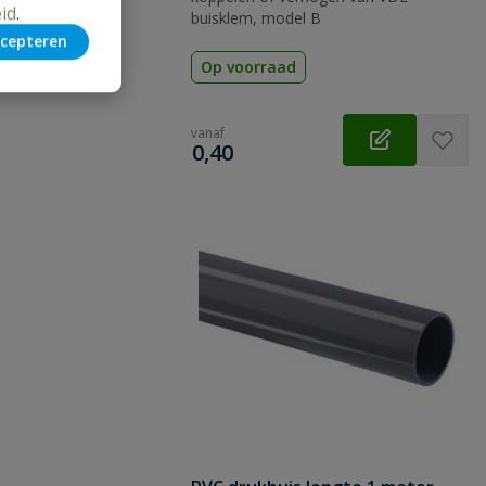
id
.
buisklem, model B
cepteren
Op voorraad
vanaf
€
0,40