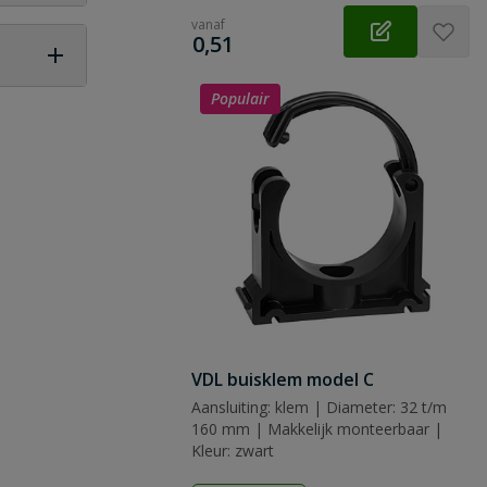
vanaf
€
0,51
Populair
 vraag
VDL buisklem model C
Aansluiting: klem | Diameter: 32 t/m
160 mm | Makkelijk monteerbaar |
Kleur: zwart