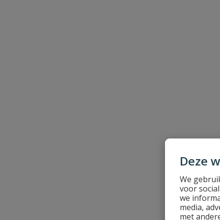
Samenvatting
Beoordeling
Beoordeling versturen
Deze w
We gebruik
voor socia
we informa
media, adv
met andere