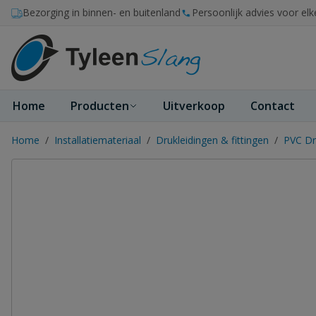
Ga naar de inhoud
Bezorging in binnen- en buitenland
Persoonlijk advies voor elk
Home
Producten
Uitverkoop
Contact
Home
/
Installatiemateriaal
/
Drukleidingen & fittingen
/
PVC Dr