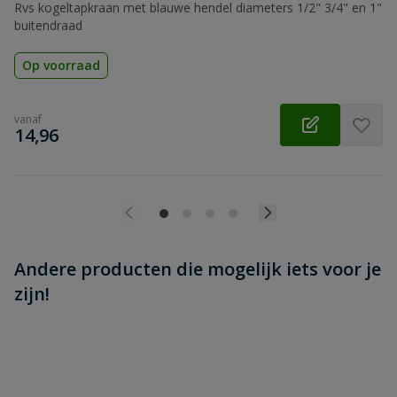
Beoordeling versturen
Rvs kogeltapkraan met blauwe hendel diameters 1/2" 3/4" en 1"
buitendraad
Op voorraad
vanaf
€
14,96
Andere producten die mogelijk iets voor je
zijn!