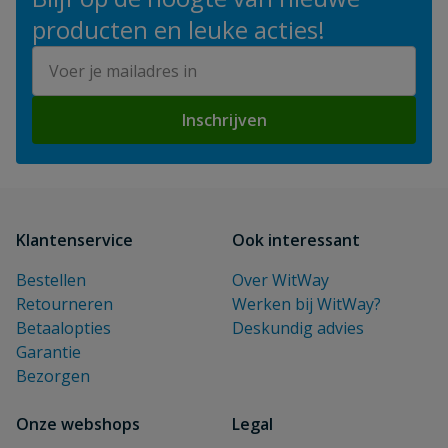
producten en leuke acties!
E-mailadres
Inschrijven
Klantenservice
Ook interessant
Bestellen
Over WitWay
Retourneren
Werken bij WitWay?
Betaalopties
Deskundig advies
Garantie
Bezorgen
Onze webshops
Legal