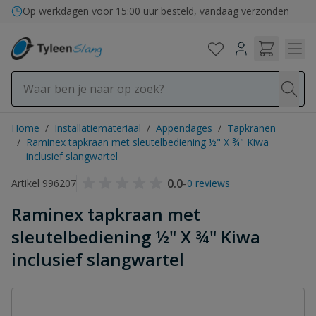
Ga naar de inhoud
Bezorging in binnen- en buitenland
Op werkdagen voor 15:00 uur besteld, vandaag verzonden
Home
/
Installatiemateriaal
/
Appendages
/
Tapkranen
/
Raminex tapkraan met sleutelbediening ½" X ¾" Kiwa
inclusief slangwartel
0.0
-
Artikel 996207
0 reviews
Raminex tapkraan met
sleutelbediening ½" X ¾" Kiwa
inclusief slangwartel