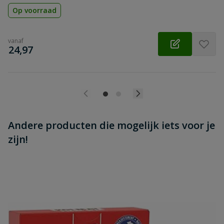
Op voorraad
vanaf
€
24,97
Andere producten die mogelijk iets voor je
zijn!