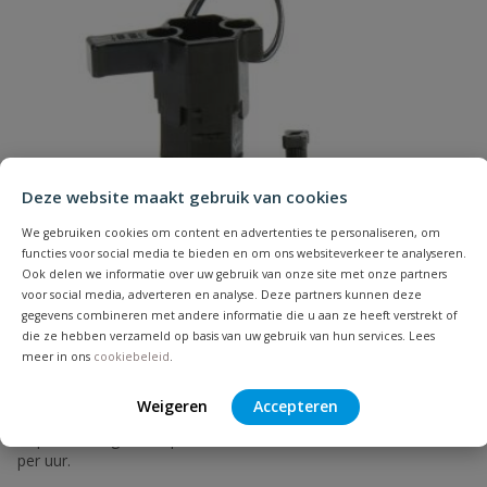
Naam
Samenvatting
Deze website maakt gebruik van cookies
We gebruiken cookies om content en advertenties te personaliseren, om
functies voor social media te bieden en om ons websiteverkeer te analyseren.
Beoordeling
Ook delen we informatie over uw gebruik van onze site met onze partners
voor social media, adverteren en analyse. Deze partners kunnen deze
gegevens combineren met andere informatie die u aan ze heeft verstrekt of
die ze hebben verzameld op basis van uw gebruik van hun services. Lees
meer in ons
cookiebeleid
.
Beoordeling versturen
Weigeren
Accepteren
Rain Bird magneetklep 100 DV
Populaire magneetklep met waterdoorlaat van max 9000 liter
per uur.