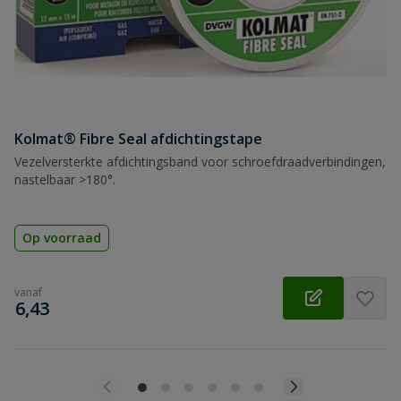
Beoordeling versturen
Kolmat® Fibre Seal afdichtingstape
Vezelversterkte afdichtingsband voor schroefdraadverbindingen,
nastelbaar >180°.
Op voorraad
vanaf
€
6,43