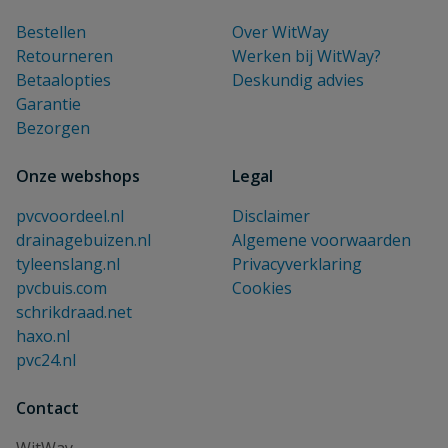
Bestellen
Over WitWay
Retourneren
Werken bij WitWay?
Betaalopties
Deskundig advies
Garantie
Bezorgen
Onze webshops
Legal
pvcvoordeel.nl
Disclaimer
drainagebuizen.nl
Algemene voorwaarden
tyleenslang.nl
Privacyverklaring
pvcbuis.com
Cookies
schrikdraad.net
haxo.nl
pvc24.nl
Contact