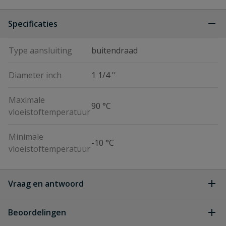
Specificaties
Type aansluiting
buitendraad
Diameter inch
1 1/4 ''
Maximale
90 °C
vloeistoftemperatuur
Minimale
-10 °C
vloeistoftemperatuur
Vraag en antwoord
Geen vragen
Beoordelingen