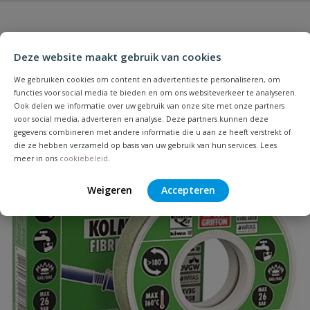
Heb je zelf ook een vraag over
Stel jouw
Andere producten die mogelijk iets voor je
Schrijf zelf een beoordeling
vraag
dit product?
zijn!
Deze website maakt gebruik van cookies
Je beoordeelt:
RVS korf buitendraad 1 1/4"
We gebruiken cookies om content en advertenties te personaliseren, om
functies voor social media te bieden en om ons websiteverkeer te analyseren.
Uw waardering:
Ook delen we informatie over uw gebruik van onze site met onze partners
voor social media, adverteren en analyse. Deze partners kunnen deze
gegevens combineren met andere informatie die u aan ze heeft verstrekt of
die ze hebben verzameld op basis van uw gebruik van hun services. Lees
meer in ons
cookiebeleid
.
Weigeren
Accepteren
Naam
Samenvatting
Beoordeling