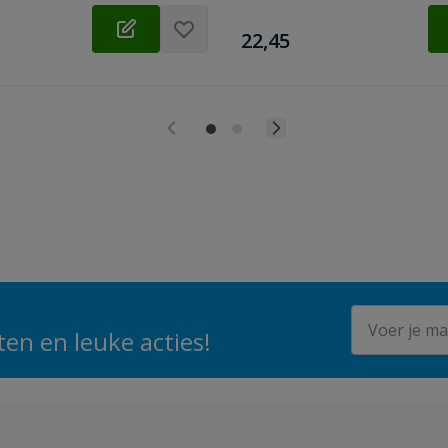
€
22,45
E-mailadres
en en leuke acties!