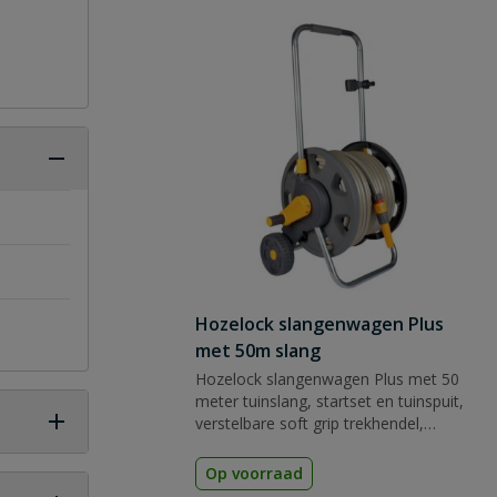
Hozelock slangenwagen Plus
met 50m slang
Hozelock slangenwagen Plus met 50
meter tuinslang, startset en tuinspuit,
verstelbare soft grip trekhendel,
opbergpunt tuinspuit, extra brede
uitvoering en laag zwaartepunt voor
Op voorraad
stabiliteit.