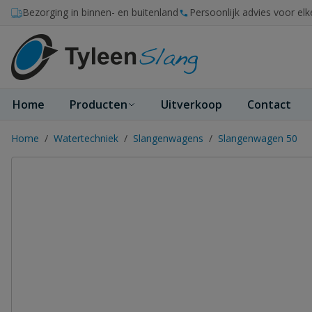
Ga naar de inhoud
Bezorging in binnen- en buitenland
Persoonlijk advies voor elk
Home
Producten
Uitverkoop
Contact
Home
/
Watertechniek
/
Slangenwagens
/
Slangenwagen 50