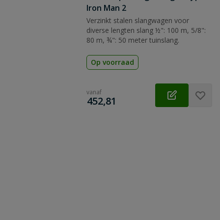
Iron Man 2
Verzinkt stalen slangwagen voor
diverse lengten slang ½": 100 m, 5/8":
80 m, ¾": 50 meter tuinslang.
Op voorraad
vanaf
€
452,81