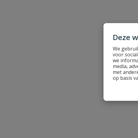
Beoordeling
Deze w
Beoordeling versturen
We gebruik
voor socia
we informa
media, adv
met andere
op basis v