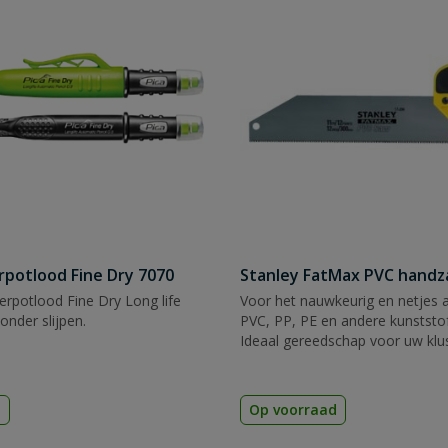
rpotlood Fine Dry 7070
Stanley FatMax PVC hand
rpotlood Fine Dry Long life
Voor het nauwkeurig en netjes 
zonder slijpen.
PVC, PP, PE en andere kunststof
Ideaal gereedschap voor uw klu
d
Op voorraad