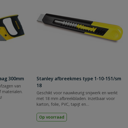
zaag 300mm
Stanley afbreekmes type 1-10-151/sm
18
afzagen van
 materialen.
Geschikt voor nauwkeurig snijwerk en werkt
s!
met 18 mm afbreekbladen. Inzetbaar voor
karton, folie, PVC, tapijt en
verpakkingsmateriaal.
Op voorraad