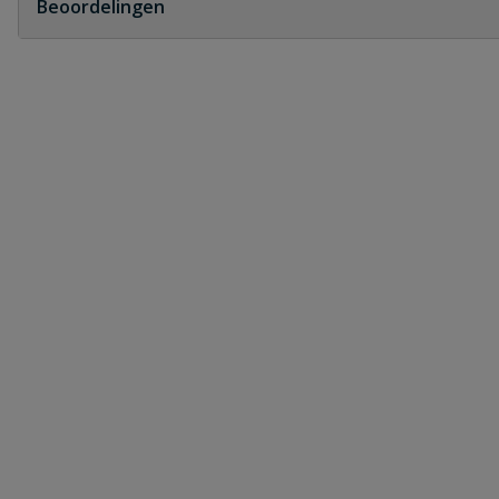
Beoordelingen
Heb je zelf ook een vraag over dit product?
Schrijf zelf een beoordeling
Je beoordeelt:
Slangenwagen 50
Uw waardering:
Naam
Samenvatting