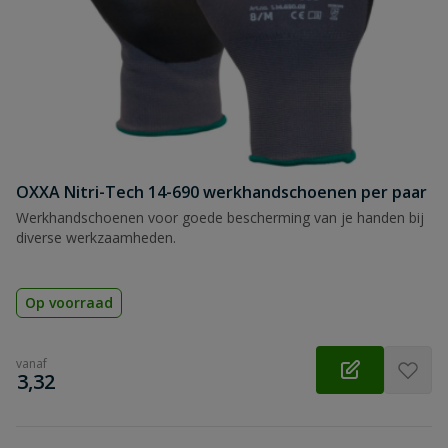
OXXA Nitri-Tech 14-690 werkhandschoenen per paar
Werkhandschoenen voor goede bescherming van je handen bij
diverse werkzaamheden.
Op voorraad
vanaf
€
3,32