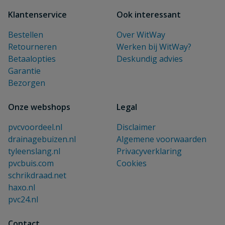
Klantenservice
Ook interessant
Bestellen
Over WitWay
Retourneren
Werken bij WitWay?
Betaalopties
Deskundig advies
Garantie
Bezorgen
Onze webshops
Legal
pvcvoordeel.nl
Disclaimer
drainagebuizen.nl
Algemene voorwaarden
tyleenslang.nl
Privacyverklaring
pvcbuis.com
Cookies
schrikdraad.net
haxo.nl
pvc24.nl
Contact