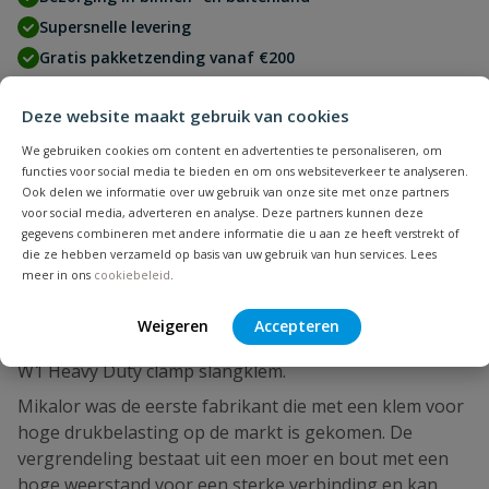
Supersnelle levering
Gratis pakketzending vanaf €200
Deze website maakt gebruik van cookies
We gebruiken cookies om content en advertenties te personaliseren, om
functies voor social media te bieden en om ons websiteverkeer te analyseren.
Productbeschrijving
Ook delen we informatie over uw gebruik van onze site met onze partners
voor social media, adverteren en analyse. Deze partners kunnen deze
De breedband slangklem van Mikalor, type W1 is een
gegevens combineren met andere informatie die u aan ze heeft verstrekt of
professionele breedband slangklem die geheel is
die ze hebben verzameld op basis van uw gebruik van hun services. Lees
meer in ons
cookiebeleid
.
vervaardigd van verzinkt staal.
Wilt u alle technische specificaties van de Mikalor W1
Weigeren
Accepteren
Heavy Duty slangklem, bekijk dan de fact sheet Mikalor
W1 Heavy Duty clamp slangklem.
Mikalor was de eerste fabrikant die met een klem voor
hoge drukbelasting op de markt is gekomen. De
vergrendeling bestaat uit een moer en bout met een
hoge weerstand voor een sterke verbinding en kan