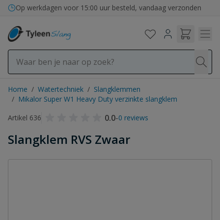
Ga naar de inhoud
Bezorging in binnen- en buitenland
Op werkdagen voor 15:00 uur besteld, vandaag verzonden
Home
/
Watertechniek
/
Slangklemmen
/
Mikalor Super W1 Heavy Duty verzinkte slangklem
0.0
-
Artikel 636
0 reviews
Slangklem RVS Zwaar