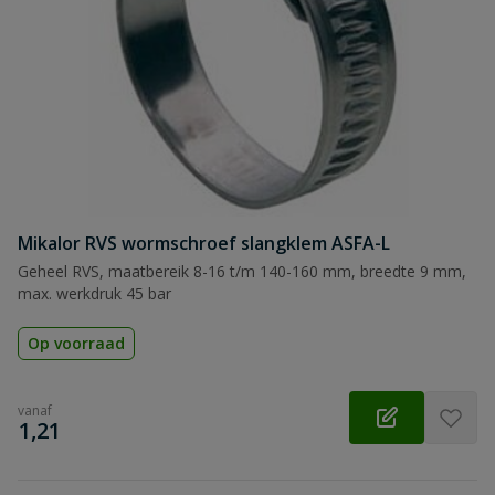
Samenvatting
Beoordeling
Mikalor RVS wormschroef slangklem ASFA-L
Beoordeling versturen
Geheel RVS, maatbereik 8-16 t/m 140-160 mm, breedte 9 mm,
max. werkdruk 45 bar
Op voorraad
vanaf
€
1,21