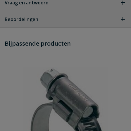
Vraag en antwoord
Geen vragen
Beoordelingen
Heb je zelf ook een vraag over
Stel jouw
Bijpassende producten
Schrijf zelf een beoordeling
vraag
dit product?
Je beoordeelt:
Mikalor Super W1 Heavy Duty
verzinkte slangklem
Uw waardering:
Naam