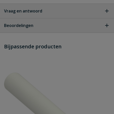
Vraag en antwoord
Geen vragen
Beoordelingen
Heb je zelf ook een vraag over
Stel jouw
Bijpassende producten
Schrijf zelf een beoordeling
vraag
dit product?
Je beoordeelt:
TECEflex draadkoppeling brons
pers x buitendraad 63 mm x 2"
Uw waardering: