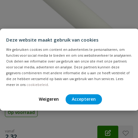
Naam
Samenvatting
Deze website maakt gebruik van cookies
Beoordeling
We gebruiken cookies om content en advertenties te personaliseren, om
functies voor social media te bieden en om ons websiteverkeer te analyseren.
Ook delen we informatie over uw gebruik van onze site met onze partners
voor social media, adverteren en analyse. Deze partners kunnen deze
gegevens combineren met andere informatie die u aan ze heeft verstrekt of
TECEflex Alupex buis
die ze hebben verzameld op basis van uw gebruik van hun services. Lees
Beoordeling versturen
meer in ons
cookiebeleid
.
TECEflex alupexbuis, is onderdeel van het TECEflex
waterleidingsysteem en is gemaakt van pe-xc en aluminium en
uitstekend geschikt voor drinkwaterinstallaties.
Weigeren
Accepteren
Op voorraad
vanaf
€
2,32