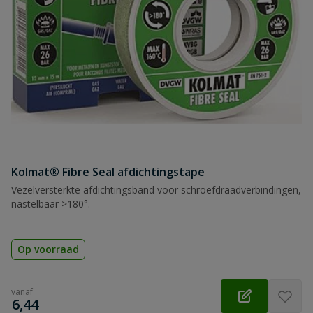
Kolmat® Fibre Seal afdichtingstape
Vezelversterkte afdichtingsband voor schroefdraadverbindingen,
nastelbaar >180°.
Op voorraad
vanaf
€
6,44