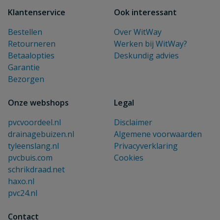
Klantenservice
Ook interessant
Bestellen
Over WitWay
Retourneren
Werken bij WitWay?
Betaalopties
Deskundig advies
Garantie
Bezorgen
Onze webshops
Legal
pvcvoordeel.nl
Disclaimer
drainagebuizen.nl
Algemene voorwaarden
tyleenslang.nl
Privacyverklaring
pvcbuis.com
Cookies
schrikdraad.net
haxo.nl
pvc24.nl
Contact