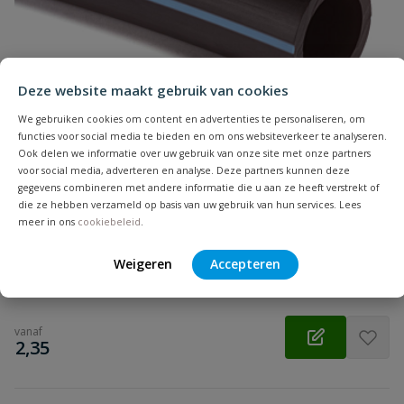
Samenvatting
Beoordeling
Deze website maakt gebruik van cookies
We gebruiken cookies om content en advertenties te personaliseren, om
functies voor social media te bieden en om ons websiteverkeer te analyseren.
Ook delen we informatie over uw gebruik van onze site met onze partners
voor social media, adverteren en analyse. Deze partners kunnen deze
Beoordeling versturen
gegevens combineren met andere informatie die u aan ze heeft verstrekt of
Tyleenslang ZPE
die ze hebben verzameld op basis van uw gebruik van hun services. Lees
Flexibele ZPE tyleenslang, KIWA keurmerk, voor drinkwater en
meer in ons
cookiebeleid
.
beregening. Per meter of op rol
Weigeren
Accepteren
Op voorraad
vanaf
€
2,35