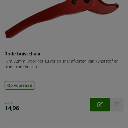
Rode buisschaar
T/m 32mm, voor het zuiver en snel afkorten van kunststof en
aluminium buizen.
Op voorraad
vanaf
€
14,96