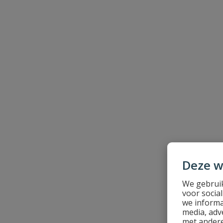
Uw waardering:
Naam
Samenvatting
Beoordeling
Deze w
We gebruik
voor socia
we informa
media, adv
met andere