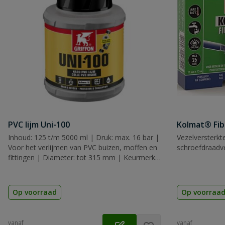
PVC lijm Uni-100
Kolmat® Fib
Inhoud: 125 t/m 5000 ml | Druk: max. 16 bar |
Vezelversterkt
Voor het verlijmen van PVC buizen, moffen en
schroefdraadve
fittingen | Diameter: tot 315 mm | Keurmerk:
KIWA, KOMO & WRAS
Op voorraad
Op voorraa
vanaf
vanaf