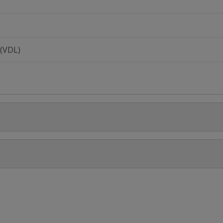
 (VDL)
Stel jouw
 PN 16