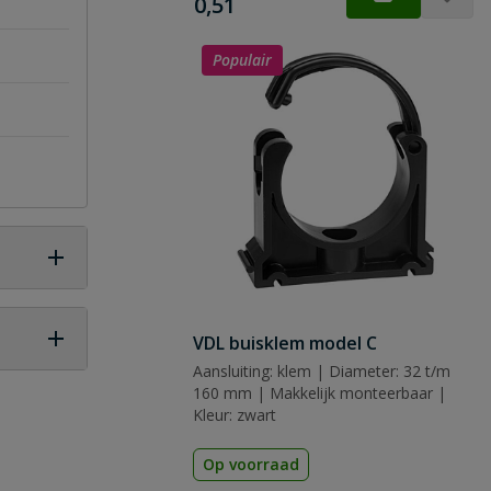
€
0,51
Populair
VDL buisklem model C
Aansluiting: klem | Diameter: 32 t/m
 vraag
160 mm | Makkelijk monteerbaar |
Kleur: zwart
Op voorraad