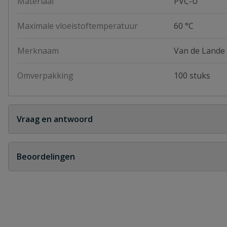
Materiaal
PVC-U
Maximale vloeistoftemperatuur
60 °C
Merknaam
Van de Lande
Omverpakking
100 stuks
Vraag en antwoord
Geen vragen
Beoordelingen
Heb je zelf ook een vraag over dit product?
Schrijf zelf een beoordeling
Je beoordeelt:
VDL PVC inzetdraadeind 16 mm x 1/4''