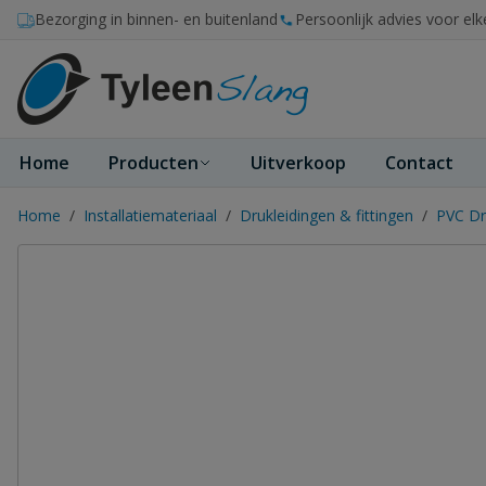
Ga naar de inhoud
Bezorging in binnen- en buitenland
Persoonlijk advies voor elk
Home
Producten
Uitverkoop
Contact
Home
/
Installatiemateriaal
/
Drukleidingen & fittingen
/
PVC Dr