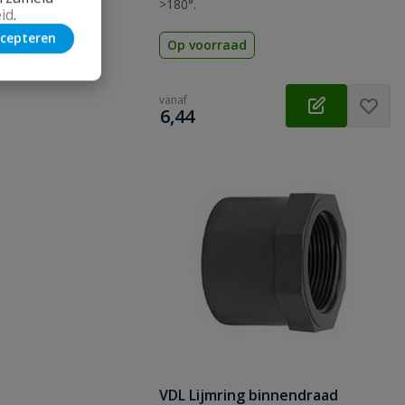
>180°.
id
.
cepteren
Op voorraad
vanaf
€
6,44
VDL Lijmring binnendraad