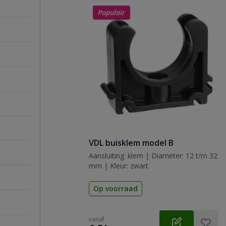
Populair
VDL buisklem model B
Aansluiting: klem | Diameter: 12 t/m 32
mm | Kleur: zwart
Op voorraad
vanaf