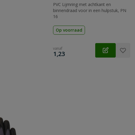
PVC Lijmring met achtkant en
binnendraad voor in een hulpstuk, PN
16
Op voorraad
vanaf
€
1,23