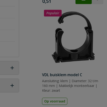
€
0,51
Populair
VDL buisklem model C
Aansluiting: klem | Diameter: 32 t/m
160 mm | Makkelijk monteerbaar |
Kleur: zwart
 vraag
Op voorraad