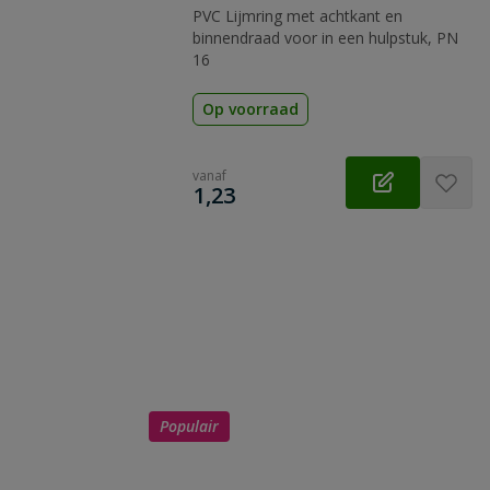
PVC Lijmring met achtkant en
binnendraad voor in een hulpstuk, PN
16
Op voorraad
vanaf
€
1,23
Populair