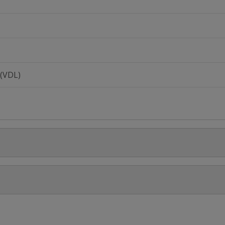
 (VDL)
Stel jouw