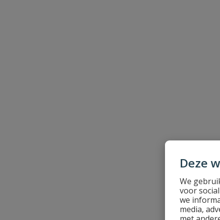
Je beoordeelt:
VDL PVC inzetverloopsok 20/16 x 10 
Uw waardering:
Naam
Samenvatting
Deze w
We gebruik
Beoordeling
voor socia
we informa
media, adv
met andere