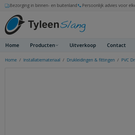
Ga naar de inhoud
Bezorging in binnen- en buitenland
Persoonlijk advies voor elk
Home
Producten
Uitverkoop
Contact
Home
/
Installatiemateriaal
/
Drukleidingen & fittingen
/
PVC Dr