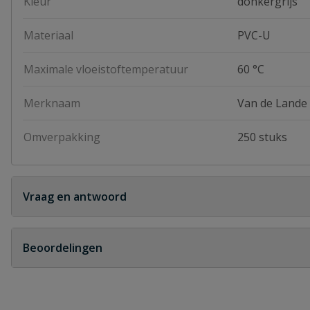
Kleur
donkergrijs
Materiaal
PVC-U
Maximale vloeistoftemperatuur
60 °C
Merknaam
Van de Lande
Omverpakking
250 stuks
Vraag en antwoord
Geen vragen
Beoordelingen
Heb je zelf ook een vraag over dit product?
Schrijf zelf een beoordeling