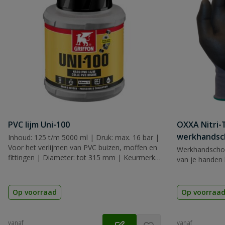
PVC lijm Uni-100
OXXA Nitri-
werkhandsc
Inhoud: 125 t/m 5000 ml | Druk: max. 16 bar |
Voor het verlijmen van PVC buizen, moffen en
Werkhandscho
fittingen | Diameter: tot 315 mm | Keurmerk:
van je handen 
KIWA, KOMO & WRAS
Op voorraad
Op voorraa
vanaf
vanaf