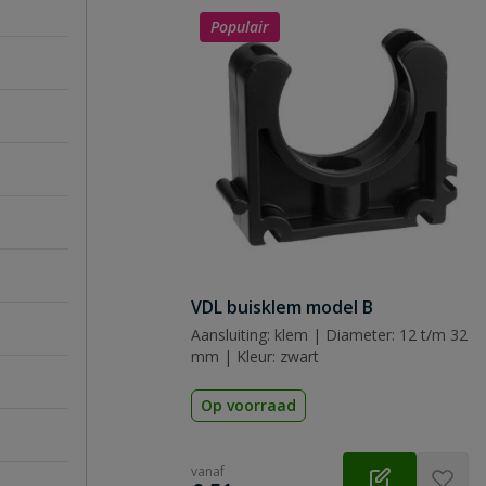
Populair
VDL buisklem model B
Aansluiting: klem | Diameter: 12 t/m 32
mm | Kleur: zwart
Op voorraad
vanaf