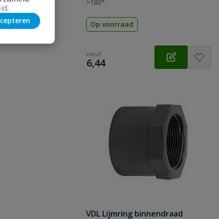
>180°.
id
.
cepteren
Op voorraad
vanaf
€
6,44
VDL Lijmring binnendraad