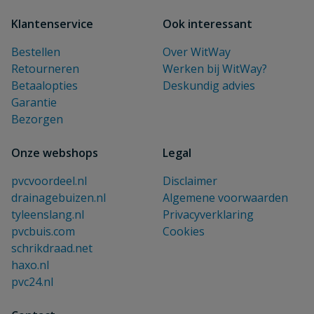
Klantenservice
Ook interessant
Bestellen
Over WitWay
Retourneren
Werken bij WitWay?
Betaalopties
Deskundig advies
Garantie
Bezorgen
Onze webshops
Legal
pvcvoordeel.nl
Disclaimer
drainagebuizen.nl
Algemene voorwaarden
tyleenslang.nl
Privacyverklaring
pvcbuis.com
Cookies
schrikdraad.net
haxo.nl
pvc24.nl