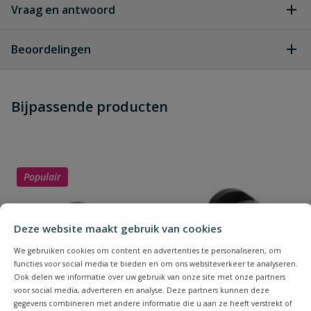
Vraag en antwoord
Geen vragen
Beoordelingen
Heb je zelf ook een vraag over
Stel jouw
Bijpassende producten
Schrijf zelf een beoordeling
vraag
dit product?
Je beoordeelt:
VDL PVC klemkoppeling 50/63 mm x
40
Populair
Uw waardering:
Deze website maakt gebruik van cookies
We gebruiken cookies om content en advertenties te personaliseren, om
functies voor social media te bieden en om ons websiteverkeer te analyseren.
Ook delen we informatie over uw gebruik van onze site met onze partners
voor social media, adverteren en analyse. Deze partners kunnen deze
Naam
gegevens combineren met andere informatie die u aan ze heeft verstrekt of