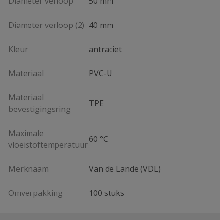
Diameter verloop
50 mm
Diameter verloop (2)
40 mm
Kleur
antraciet
Materiaal
PVC-U
Materiaal
TPE
bevestigingsring
Maximale
60 °C
vloeistoftemperatuur
Merknaam
Van de Lande (VDL)
Omverpakking
100 stuks