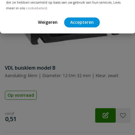
die ze hebben verzameld op basis van uw gebruik van hun services. Lees
meer in ons
cookiebeleid
.
Samenvatting
Weigeren
Accepteren
Beoordeling
VDL buisklem model B
Beoordeling versturen
Aansluiting: klem | Diameter: 12 t/m 32 mm | Kleur: zwart
Op voorraad
vanaf
€
0,51