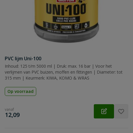
PVC lijm Uni-100
Inhoud: 125 t/m 5000 ml | Druk: max. 16 bar | Voor het
verlijmen van PVC buizen, moffen en fittingen | Diameter: tot
315 mm | Keurmerk: KIWA, KOMO & WRAS
Op voorraad
vanaf
€
12,09